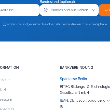
Bundesland (optional)
Kostenlos und jederzeit kündbar. Wir respektieren Ihre Privatsphäre.
FORMATION
BANKVERBINDUNG
Sparkasse Berlin
rtseite
BITEG Bildungs- & Technologie
takt
Gesellschaft mbH
pressum
IBAN:
DE51 1005 0000 0190 77
81
enschutz