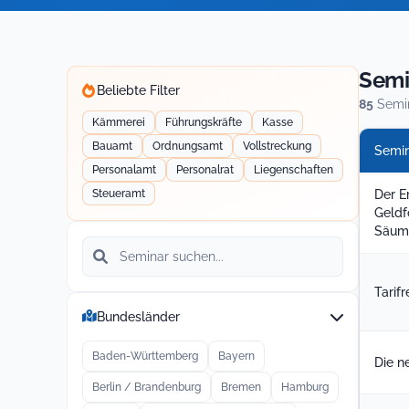
Semi
Beliebte Filter
85
Semi
Kämmerei
Führungskräfte
Kasse
Bauamt
Ordnungsamt
Vollstreckung
Semi
Personalamt
Personalrat
Liegenschaften
Steueramt
Der E
Geldf
Säumn
Seminar
suchen
Tarif
Bundesländer
Baden-Württemberg
Bayern
Die n
Berlin / Brandenburg
Bremen
Hamburg