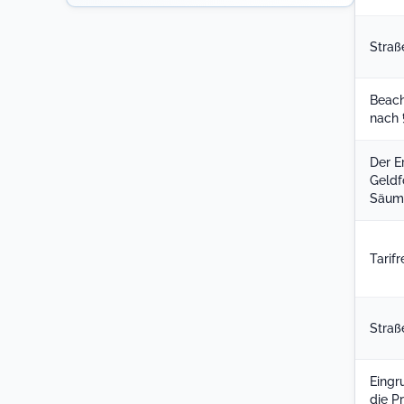
Rechnungsprüfung (RPA)
Rechtsamt
Straß
Sonstige
Sozialamt
Steueramt
Straßenverwaltung
Tiefbauamt
Beach
Umweltamt
Untere Naturschutzbehörde
nach 
Vollstreckung
Der E
Wasser- und Abwasserunternehmen
Geldf
Säumn
Tarif
Straß
Eingr
die P