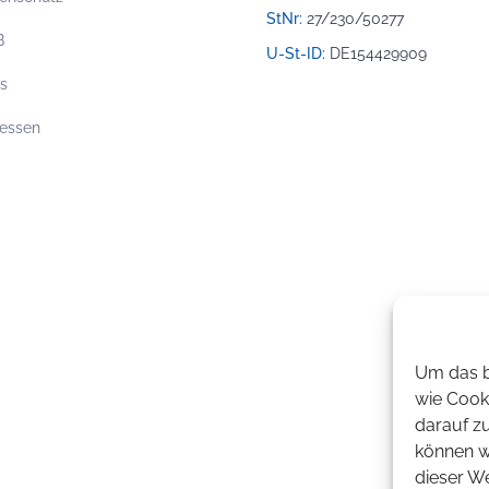
StNr:
27/230/50277
B
U-St-ID:
DE154429909
os
essen
Um das b
wie Cook
darauf z
können wi
dieser W