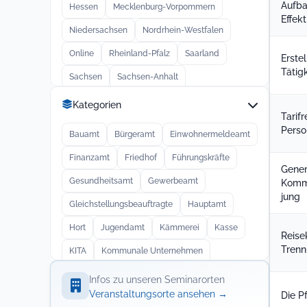
Aufba
Hessen
Mecklenburg-Vorpommern
Effek
Niedersachsen
Nordrhein-Westfalen
Online
Rheinland-Pfalz
Saarland
Erste
Tätig
Sachsen
Sachsen-Anhalt
Schleswig-Holstein
Thüringen
Kategorien
Tarif
Perso
Bauamt
Bürgeramt
Einwohnermeldeamt
Finanzamt
Friedhof
Führungskräfte
Gener
Gesundheitsamt
Gewerbeamt
Kommu
jung
Gleichstellungsbeauftragte
Hauptamt
Hort
Jugendamt
Kämmerei
Kasse
Reise
Trenn
KITA
Kommunale Unternehmen
Kulturamt
Liegenschaften
Ordnungsamt
Infos zu unseren Seminarorten
Veranstaltungsorte ansehen
→
Die P
Personalamt
Personalrat