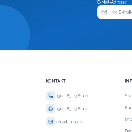
E-Mail-Adresse
KONTAKT
IN
030 - 83 23 61 00
Sta
Kon
030 - 83 23 61 01
Im
info@biteg.de
Dat