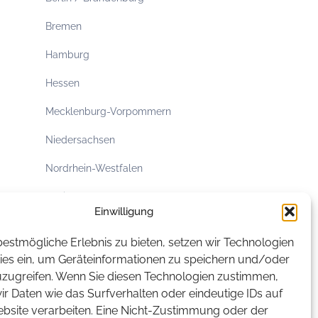
Bremen
Hamburg
Hessen
Mecklenburg-Vorpommern
Niedersachsen
Nordrhein-Westfalen
Rheinland-Pfalz
Einwilligung
Saarland
estmögliche Erlebnis zu bieten, setzen wir Technologien
Sachsen
ies ein, um Geräteinformationen zu speichern und/oder
uzugreifen. Wenn Sie diesen Technologien zustimmen,
Sachsen-Anhalt
r Daten wie das Surfverhalten oder eindeutige IDs auf
ebsite verarbeiten. Eine Nicht-Zustimmung oder der
Schleswig-Holstein