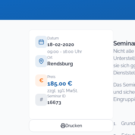
Datum
Seminar
18-02-2020
Nicht all
09:00 - 16:00 Uhr
Ort
Unterstel
Rendsburg
sie sich 
Dienstste
Preis
€
185.00 €
Das Semin
zzgl. 19% MwSt.
und siche
Seminar ID
Eingruppi
#
16673
1. Grundl
Drucken