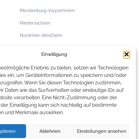
Mecklenburg-Vorpommern
Niedersachsen
Nordrhein-Westfalen
Rheinland-Pfalz
Einwilligung
Saarland
estmögliche Erlebnis zu bieten, setzen wir Technologien
Sachsen
ies ein, um Geräteinformationen zu speichern und/oder
uzugreifen. Wenn Sie diesen Technologien zustimmen,
Sachsen-Anhalt
r Daten wie das Surfverhalten oder eindeutige IDs auf
ebsite verarbeiten. Eine Nicht-Zustimmung oder der
Schleswig-Holstein
der Einwilligung kann sich nachteilig auf bestimmte
Thüringen
en und Merkmale auswirken.
ptieren
Ablehnen
Einstellungen ansehen