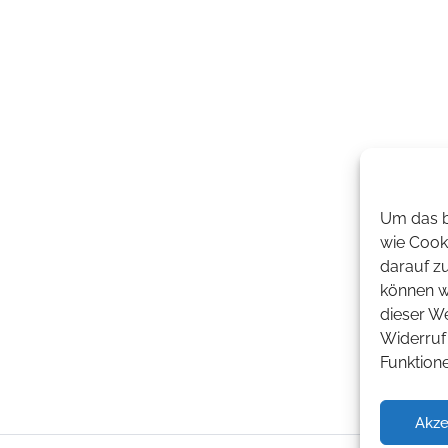
Um das b
wie Cook
darauf z
können wi
dieser W
Widerruf 
Funktion
Akze