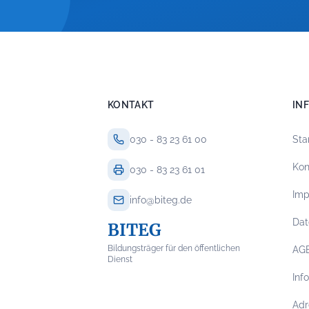
KONTAKT
IN
030 - 83 23 61 00
Sta
Kon
030 - 83 23 61 01
Im
info@biteg.de
Dat
BITEG
Bildungsträger für den öffentlichen
AG
Dienst
Inf
Adr