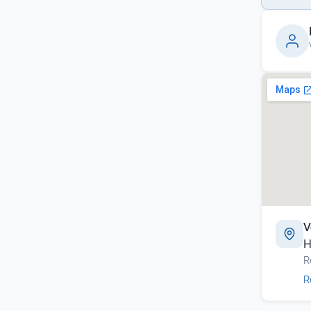
V
H
R
R