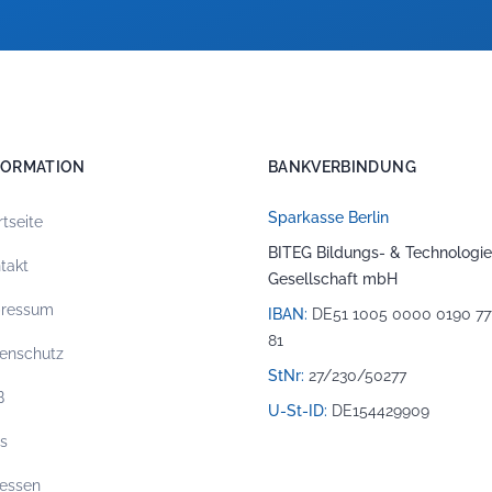
FORMATION
BANKVERBINDUNG
Sparkasse Berlin
rtseite
BITEG Bildungs- & Technologie
takt
Gesellschaft mbH
pressum
IBAN:
DE51 1005 0000 0190 77
81
enschutz
StNr:
27/230/50277
B
U-St-ID:
DE154429909
os
essen