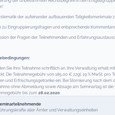
erung der unbestimmten Rechtsbegriffe in den Entgeltgrupp
n“
stematik der aufeinander aufbauenden Tatigkeitsmerkmale zu
le zu Eingruppierungsfragen und entsprechende Kommentar
ssion der Fragen der Teilnehmenden und Erfahrungsaustaus
ebedingungen:
den Sie Ihre Teilnahme schriftlich an. Ihre Verwaltung erhalt
kt. Die Teilnahmegebühr von 185,00 € zzgl. 19 % MwSt. pro Te
en und Erfrischungsgetranke ein. Bei Stornierung nach dem 0
nahme ohne Abmeldung sowie Absage am Seminartag ist die vo
nahmegebühr bis zum
28.02.2020
.
eminarteilnehmende
ührungskrafte aller Ämter und Verwaltungseinheiten