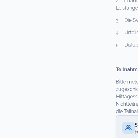
2. Erlaut
Leistunge
3. Die Sy
4. Urtei
5. Disku
Teilnahm
Bitte mel
zugeschic
Mittagess
Nichtteil
die Teil
S
F