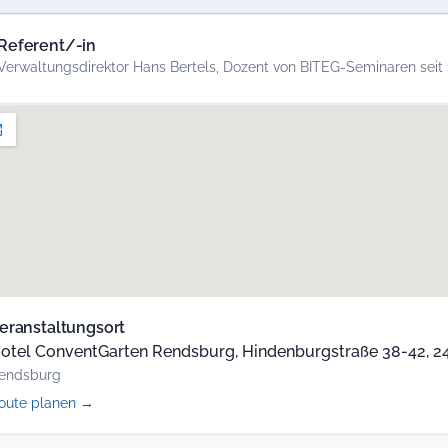
Referent/-in
Verwaltungsdirektor Hans Bertels, Dozent von BITEG-Seminaren seit
eranstaltungsort
otel ConventGarten Rendsburg, Hindenburgstraße 38-42, 2
endsburg
(öffnet
oute planen
→
in
neuem