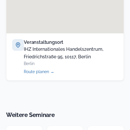
Veranstaltungsort
IHZ Internationales Handelszentrum,
Friedrichstraße 95, 10117, Berlin
Berlin
(öffnet
Route planen
→
in
neuem
Tab)
Weitere Seminare