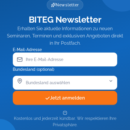
oder
schwieriger
streiten
Führung
Newsletter
Ergebnisse
Beschäftigter
oder
schwieriger
einfahren
BITEG Newsletter
Ergebnisse
Beschäftigter
einfahren
Erhalten Sie aktuelle Informationen zu neuen
Seminaren, Terminen und exklusiven Angeboten direkt
in Ihr Postfach.
E-Mail-Adresse
Bundesland (optional)
Jetzt anmelden
Kostenlos und jederzeit kündbar. Wir respektieren Ihre
Privatsphäre.