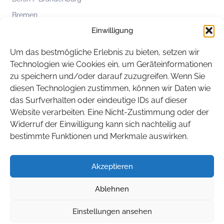
Bremen
Einwilligung
Hamburg
Hessen
Um das bestmögliche Erlebnis zu bieten, setzen wir
Mecklenburg-Vorpommern
Technologien wie Cookies ein, um Geräteinformationen
zu speichern und/oder darauf zuzugreifen. Wenn Sie
Niedersachsen
diesen Technologien zustimmen, können wir Daten wie
Nordrhein-Westfalen
das Surfverhalten oder eindeutige IDs auf dieser
Rheinland-Pfalz
Website verarbeiten. Eine Nicht-Zustimmung oder der
Widerruf der Einwilligung kann sich nachteilig auf
Saarland
bestimmte Funktionen und Merkmale auswirken.
Sachsen
Sachsen-Anhalt
Akzeptieren
Schleswig-Holstein
Ablehnen
Thüringen
Einstellungen ansehen