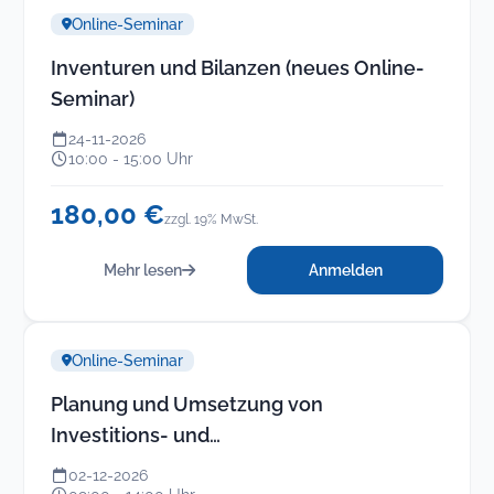
Online-Seminar
Inventuren und Bilanzen (neues Online-
Seminar)
24-11-2026
10:00 - 15:00 Uhr
180,00 €
zzgl. 19% MwSt.
Mehr lesen
Anmelden
Online-Seminar
Planung und Umsetzung von
Investitions- und
Unterhaltungsmaßnahmen im
02-12-2026