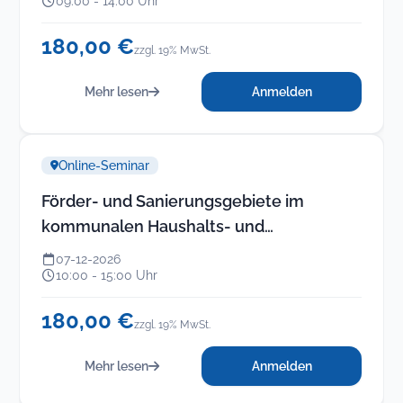
kommunalen Haushalt
09:00 - 14:00 Uhr
180,00 €
zzgl. 19% MwSt.
Mehr lesen
Anmelden
Online-Seminar
Förder- und Sanierungsgebiete im
kommunalen Haushalts- und
Rechnungswesen (neues Online-
07-12-2026
Seminar)
10:00 - 15:00 Uhr
180,00 €
zzgl. 19% MwSt.
Mehr lesen
Anmelden