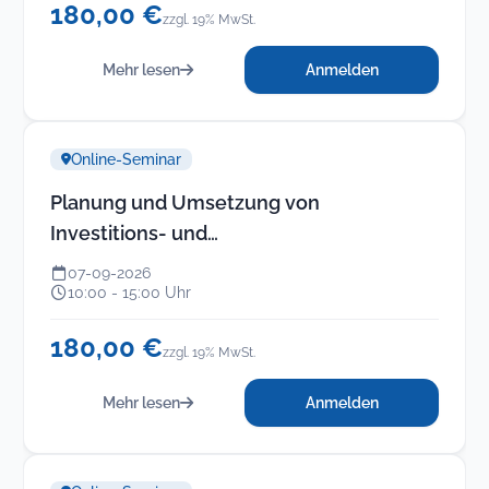
180,00 €
zzgl. 19% MwSt.
Mehr lesen
Anmelden
Online-Seminar
Planung und Umsetzung von
Investitions- und
Unterhaltungsmaßnahmen im
07-09-2026
kommunalen Haushalt
10:00 - 15:00 Uhr
180,00 €
zzgl. 19% MwSt.
Mehr lesen
Anmelden