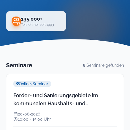
135.000+
Teilnehmer seit 1993
Seminare
8
Seminare gefunden
Online-Seminar
Förder- und Sanierungsgebiete im
kommunalen Haushalts- und
Rechnungswesen (neues Online-
20-08-2026
Seminar)
10:00 - 15:00 Uhr