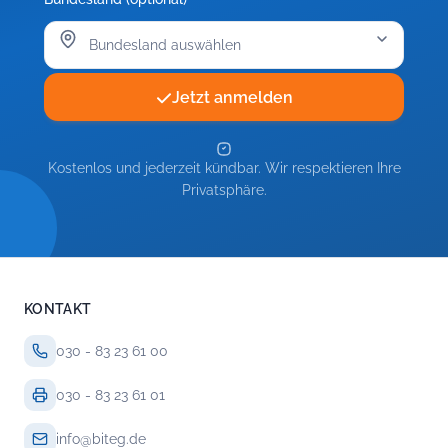
Jetzt anmelden
Kostenlos und jederzeit kündbar. Wir respektieren Ihre
Privatsphäre.
KONTAKT
030 - 83 23 61 00
030 - 83 23 61 01
info@biteg.de