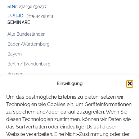
StNr:
27/230/50277
U-St-ID:
DE154429909
SEMINARE
Alle Bundesländer
Baden-Württemberg
Bayern
Berlin / Brandenburg
Bremen
Einwilligung
Hamburg
Hessen
Um das bestmögliche Erlebnis zu bieten, setzen wir
Mecklenburg-Vorpommern
Technologien wie Cookies ein, um Geräteinformationen
zu speichern und/oder darauf zuzugreifen. Wenn Sie
Niedersachsen
diesen Technologien zustimmen, können wir Daten wie
Nordrhein-Westfalen
das Surfverhalten oder eindeutige IDs auf dieser
Rheinland-Pfalz
Website verarbeiten. Eine Nicht-Zustimmung oder der