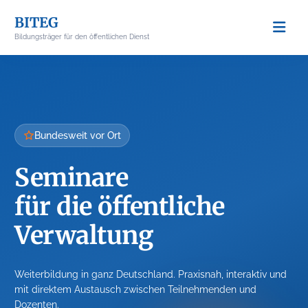
Skip
BITEG
to
Bildungsträger für den öffentlichen Dienst
content
Bundesweit vor Ort
Seminare
für die öffentliche
Verwaltung
Weiterbildung in ganz Deutschland. Praxisnah, interaktiv und
mit direktem Austausch zwischen Teilnehmenden und
Dozenten.