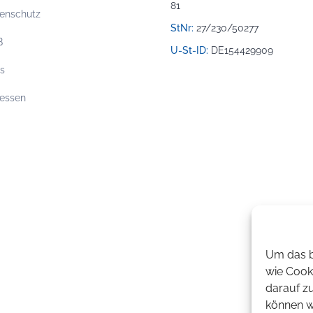
81
enschutz
StNr:
27/230/50277
B
U-St-ID:
DE154429909
os
essen
Um das b
wie Cook
darauf z
können wi