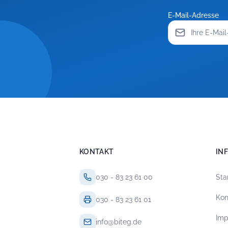
E-Mail-Adresse
KONTAKT
IN
030 - 83 23 61 00
Sta
Kon
030 - 83 23 61 01
Im
info@biteg.de