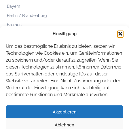
Bayern
Berlin / Brandenburg
Bremen
Einwilligung
Hamburg
Hessen
Um das bestmögliche Erlebnis zu bieten, setzen wir
Mecklenburg-Vorpommern
Technologien wie Cookies ein, um Geräteinformationen
zu speichern und/oder darauf zuzugreifen. Wenn Sie
Niedersachsen
diesen Technologien zustimmen, können wir Daten wie
Nordrhein-Westfalen
das Surfverhalten oder eindeutige IDs auf dieser
Rheinland-Pfalz
Website verarbeiten. Eine Nicht-Zustimmung oder der
Widerruf der Einwilligung kann sich nachteilig auf
Saarland
bestimmte Funktionen und Merkmale auswirken.
Sachsen
Sachsen-Anhalt
Akzeptieren
Schleswig-Holstein
Ablehnen
Thüringen