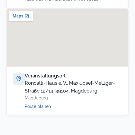
Veranstaltungsort
Roncalli-Haus e. V., Max-Josef-Metzger-
Straße 12/13, 39104, Magdeburg
Magdeburg
(öffnet
Route planen
→
in
neuem
Tab)