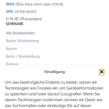
IBAN:
DE51 1005 0000 0190 7772 81
StNr:
27/230/50277
U-St-ID:
DE154429909
SEMINARE
Alle Bundesländer
Baden-Württemberg
Bayern
Berlin / Brandenburg
Bremen
Einwilligung
Hamburg
Hessen
Um das bestmögliche Erlebnis zu bieten, setzen wir
Mecklenburg-Vorpommern
Technologien wie Cookies ein, um Geräteinformationen
zu speichern und/oder darauf zuzugreifen. Wenn Sie
Niedersachsen
diesen Technologien zustimmen, können wir Daten wie
Nordrhein-Westfalen
das Surfverhalten oder eindeutige IDs auf dieser