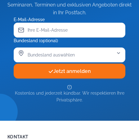
Seminaren, Terminen und exklusiven Angeboten direkt
in Ihr Postfach.
E-Mail-Adresse
Bundesland (optional)
Jetzt anmelden
Kostenlos und jederzeit kündbar. Wir respektieren Ihre
Privatsphäre.
KONTAKT