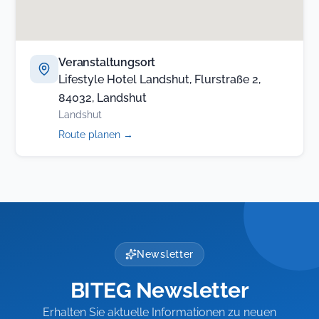
Veranstaltungsort
Lifestyle Hotel Landshut, Flurstraße 2,
84032, Landshut
Landshut
(öffnet
Route planen
→
in
neuem
Tab)
Newsletter
BITEG Newsletter
Erhalten Sie aktuelle Informationen zu neuen