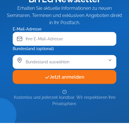
einfahren
Erhalten Sie aktuelle Informationen zu neuen
Seminaren, Terminen und exklusiven Angeboten direkt
in Ihr Postfach.
E-Mail-Adresse
Bundesland (optional)
Jetzt anmelden
Kostenlos und jederzeit kündbar. Wir respektieren Ihre
Privatsphäre.