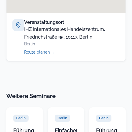
Veranstaltungsort
IHZ Internationales Handelszentrum,
Friedrichstraße 95, 10117, Berlin
Berlin
(öffnet
Route planen
→
in
neuem
Tab)
Weitere Seminare
Berlin
Berlin
Berlin
Führung
Einfacher
Führung