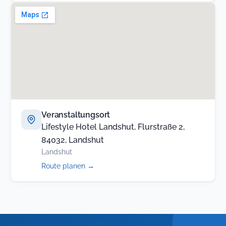
Veranstaltungsort
Lifestyle Hotel Landshut, Flurstraße 2,
84032, Landshut
Landshut
(öffnet
Route planen
→
in
neuem
Tab)