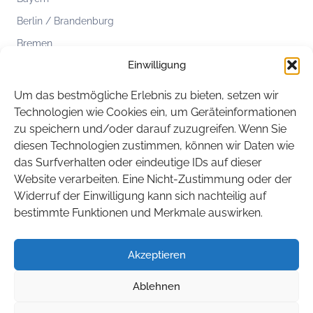
Berlin / Brandenburg
Bremen
Einwilligung
Hamburg
Hessen
Um das bestmögliche Erlebnis zu bieten, setzen wir
Mecklenburg-Vorpommern
Technologien wie Cookies ein, um Geräteinformationen
zu speichern und/oder darauf zuzugreifen. Wenn Sie
Niedersachsen
diesen Technologien zustimmen, können wir Daten wie
Nordrhein-Westfalen
das Surfverhalten oder eindeutige IDs auf dieser
Rheinland-Pfalz
Website verarbeiten. Eine Nicht-Zustimmung oder der
Widerruf der Einwilligung kann sich nachteilig auf
Saarland
bestimmte Funktionen und Merkmale auswirken.
Sachsen
Sachsen-Anhalt
Akzeptieren
Schleswig-Holstein
Ablehnen
Thüringen