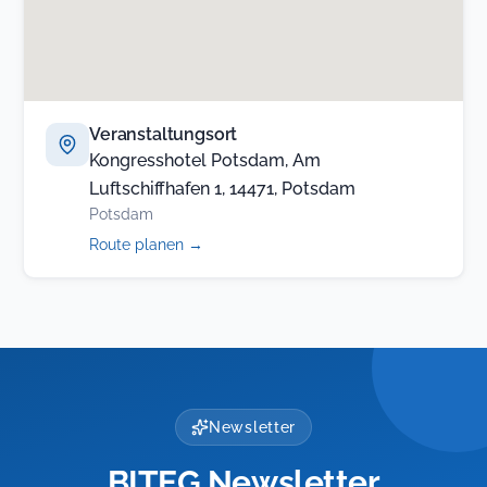
Veranstaltungsort
Kongresshotel Potsdam, Am
Luftschiffhafen 1, 14471, Potsdam
Potsdam
(öffnet
Route planen
→
in
neuem
Tab)
Newsletter
BITEG Newsletter