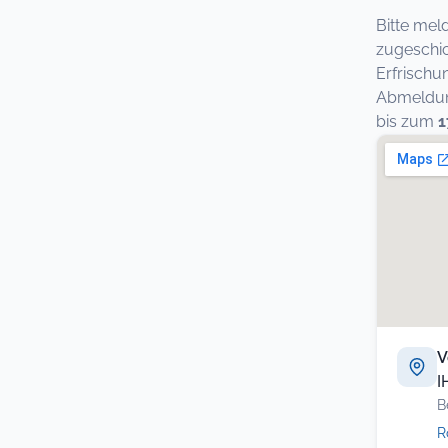
Bitte mel
zugeschic
Erfrischu
Abmeldung
bis zum
1
V
I
B
R