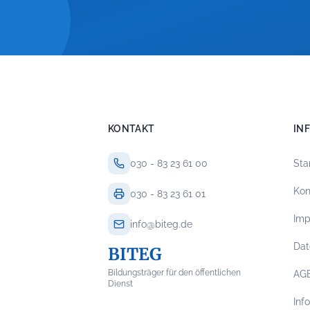
KONTAKT
IN
030 - 83 23 61 00
Sta
Kon
030 - 83 23 61 01
Im
info@biteg.de
Dat
BITEG
Bildungsträger für den öffentlichen
AG
Dienst
Inf