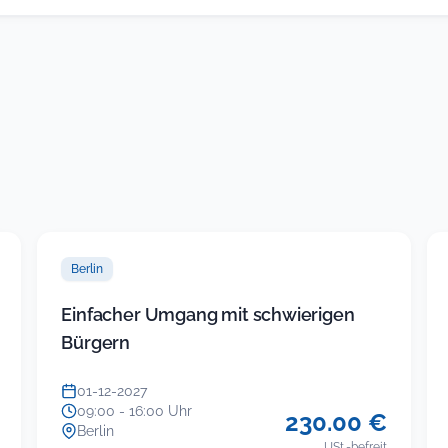
in
neuem
Tab)
Berlin
Einfacher Umgang mit schwierigen
Bürgern
01-12-2027
09:00 - 16:00 Uhr
230.00 €
Berlin
USt.-befreit