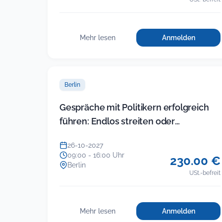
Mehr lesen
Anmelden
für
:
Führung
Führung
in
in
der
der
KITA
Berlin
KITA
(Modul
5)
(Modul
Gespräche mit Politikern erfolgreich
–
5)
führen: Endlos streiten oder
Gruppenkonfl
–
im
Ergebnisse einfahren
Gruppenkonflikte
Team
26-10-2027
im
und
09:00 - 16:00 Uhr
230.00 €
mit
Team
Berlin
Eltern
USt.-befreit
und
souverän
mit
lösen
Eltern
(neues
souverän
Seminar)
Mehr lesen
Anmelden
für
:
lösen