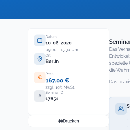
Datum
Seminar
10-06-2020
Das Verha
09:00 - 15:30 Uhr
Ort
Entwickel
Berlin
spezielle
die Wahr
Preis
€
167.00 €
Das praxi
zzgl. 19% MwSt.
Seminar ID
#
17651
S
·
·
Drucken
·