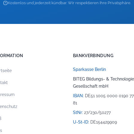
Kostenlos und jederzeit kündbar. Wir respektieren Ihre Privatsphäre.
FORMATION
BANKVERBINDUNG
Sparkasse Berlin
rtseite
BITEG Bildungs- & Technologie
takt
Gesellschaft mbH
pressum
IBAN:
DE51 1005 0000 0190 77
81
enschutz
StNr:
27/230/50277
B
U-St-ID:
DE154429909
os