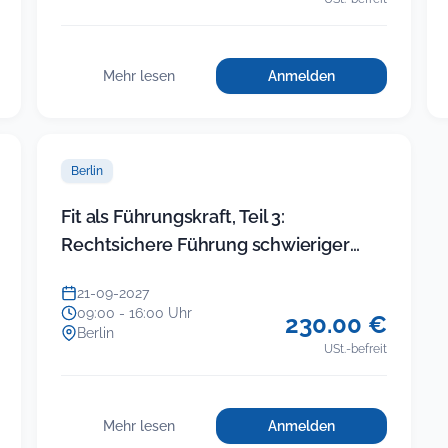
Mehr lesen
Anmelden
für
:
Einfacher
Einfacher
Umgang
Umgang
mit
mit
schwierigen
Berlin
schwierigen
Bürgern
Bürgern
Fit als Führungskraft, Teil 3:
Rechtsichere Führung schwieriger
ikte
Beschäftigter
21-09-2027
09:00 - 16:00 Uhr
230.00 €
Berlin
USt.-befreit
Mehr lesen
Anmelden
für
: