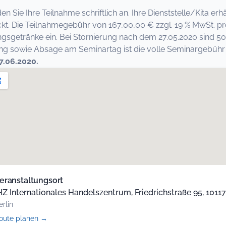
den Sie Ihre Teilnahme schriftlich an. Ihre Dienststelle/Kita 
kt. Die Teilnahmegebühr von 167,00,00 € zzgl. 19 % MwSt. pr
ngsgetränke ein. Bei Stornierung nach dem 27.05.2020 sind 50
 sowie Absage am Seminartag ist die volle Seminargebühr fä
7.06.2020.
eranstaltungsort
HZ Internationales Handelszentrum, Friedrichstraße 95, 10117,
erlin
(öffnet
oute planen
→