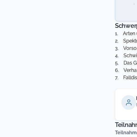
·
Schwer
1. Arten 
2. Spektr
3. Vorso
4. Schwie
5. Das Ge
6. Verhal
7. Falldi
Teilna
Teilnahm