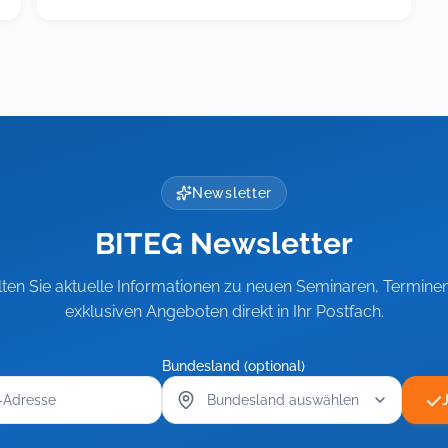
Fit
Fit
als
als
Führungskraft,
Führungskraft,
Teil
Teil
3:
Rechtsichere
3:
Führung
Rechtsichere
schwieriger
Führung
Beschäftigter
schwieriger
Newsletter
Beschäftigter
BITEG Newsletter
lten Sie aktuelle Informationen zu neuen Seminaren, Termine
exklusiven Angeboten direkt in Ihr Postfach.
Bundesland (optional)