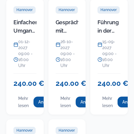
Hannover
Hannover
Hannover
Einfacher
Gespräche
Führung
Umgang
mit
in der
mit
Politikern
KITA
01-12-
26-10-
15-09-
schwierigen
erfolgreich
(Modul 5)
2027
2027
2027
09:00 -
09:00 -
09:00 -
Bürgern
führen:
-
16:00
16:00
16:00
Endlos
Gruppenkonfli
Uhr
Uhr
Uhr
streiten
im Team
oder
und mit
240.00 €
240.00 €
240.00 €
USt.-
USt.-
USt
Ergebnisse
Eltern
befreit
befreit
bef
einfahren
souverän
Mehr
Mehr
Mehr
Anmelden
Anmelden
Anme
für
für
f
:
:
:
lösen
lesen
lesen
lesen
Einfacher
Gespräche
Einfacher
Gespräche
Führung
(neues
Umgang
mit
i
Umgang
mit
in
Sem…
mit
Politikern
mit
Politikern
der
schwierigen
erfolgreich
Hannover
Hannover
schwierigen
erfolgreich
KITA