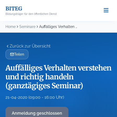
Skip
BITEG
to
Bildungsträger für den öffentlichen Dienst
content
Home
Seminare
Auffälliges Verhalten verstehen und richtig handeln (ganztägiges Seminar)
Zurück zur Übersicht
Teilen
Auffälliges Verhalten verstehen
und richtig handeln
(ganztägiges Seminar)
21-04-2020 (09:00 - 16:00 Uhr)
Anmeldung geschlossen