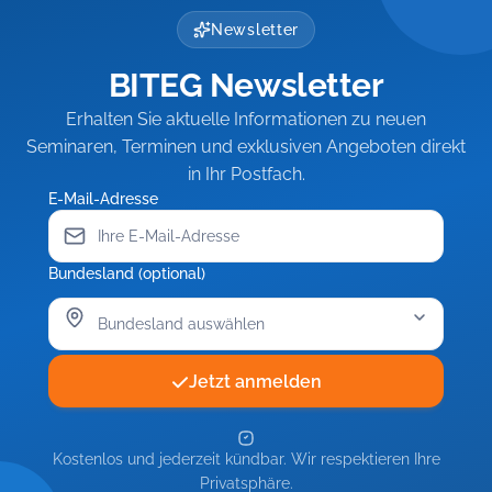
Rechtsichere
4)
schwieriger
Resilienz
Führung
–
Newsletter
Beschäftigter
für
schwieriger
Resilienz
Leitung
BITEG Newsletter
Beschäftigter
für
und
Team
Leitung
Erhalten Sie aktuelle Informationen zu neuen
und
Seminaren, Terminen und exklusiven Angeboten direkt
Team
in Ihr Postfach.
E-Mail-Adresse
Bundesland (optional)
Jetzt anmelden
Kostenlos und jederzeit kündbar. Wir respektieren Ihre
Privatsphäre.