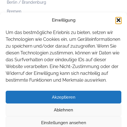
Berlin / Brandenburg
Bremen
Einwilligung
Hamburg
Hessen
Um das bestmögliche Erlebnis zu bieten, setzen wir
Mecklenburg-Vorpommern
Technologien wie Cookies ein, um Geräteinformationen
zu speichern und/oder darauf zuzugreifen. Wenn Sie
Niedersachsen
diesen Technologien zustimmen, können wir Daten wie
Nordrhein-Westfalen
das Surfverhalten oder eindeutige IDs auf dieser
Rheinland-Pfalz
Website verarbeiten. Eine Nicht-Zustimmung oder der
Widerruf der Einwilligung kann sich nachteilig auf
Saarland
bestimmte Funktionen und Merkmale auswirken.
Sachsen
Sachsen-Anhalt
Akzeptieren
Schleswig-Holstein
Ablehnen
Thüringen
Einstellungen ansehen