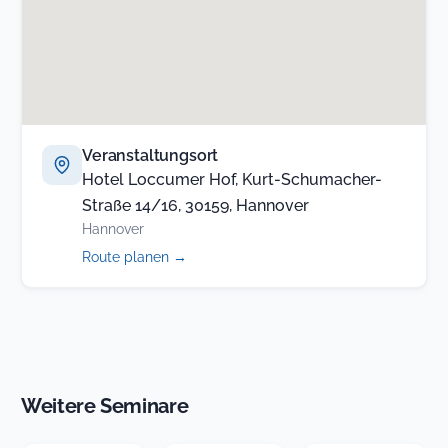
Veranstaltungsort
Hotel Loccumer Hof, Kurt-Schumacher-
Straße 14/16, 30159, Hannover
Hannover
(öffnet
Route planen
→
in
neuem
Tab)
Weitere Seminare