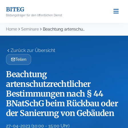
Skip
BITEG
to
Bildungsträger für den öffentlichen Dienst
content
Home
Seminare
Beachtung artenschutzrechtlicher Bestimmungen nach § 44 BNatSchG beim...
Zurück zur Übersicht
Teilen
Beachtung
artenschutzrechtlicher
Bestimmungen nach § 44
BNatSchG beim Rückbau oder
der Sanierung von Gebäuden
27-04-2023 (10:00 - 15:00 Uhr)