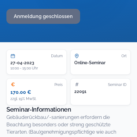
Anmeldung geschlossen
Datum
Ort
27-04-2023
Online-Seminar
10:00 - 15:00 Uhr
€
#
Preis
Seminar ID
22091
170.00 €
zzgl. 19% MwSt.
Seminar-Informationen
Gebäuderückbau/-sanierungen erfordern die
Beachtung besonders oder streng geschützte
Tierarten. (Bau)genehmigungspflichtige wie auch