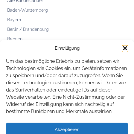
Alle Bundesländer
Baden-Württemberg
Bayern
Berlin / Brandenburg
Bremen
Einwilligung
Hamburg
Hessen
Um das bestmögliche Erlebnis zu bieten, setzen wir
Mecklenburg-Vorpommern
Technologien wie Cookies ein, um Geräteinformationen
zu speichern und/oder darauf zuzugreifen. Wenn Sie
Niedersachsen
diesen Technologien zustimmen, können wir Daten wie
Nordrhein-Westfalen
das Surfverhalten oder eindeutige IDs auf dieser
Rheinland-Pfalz
Website verarbeiten. Eine Nicht-Zustimmung oder der
Widerruf der Einwilligung kann sich nachteilig auf
Saarland
bestimmte Funktionen und Merkmale auswirken.
Sachsen
Sachsen-Anhalt
Akzeptieren