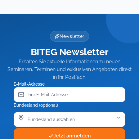
Newsletter
BITEG Newsletter
Erhalten Sie aktuelle Informationen zu neuen
Seminaren, Terminen und exklusiven Angeboten direkt
in Ihr Postfach.
E-Mail-Adresse
Bundesland (optional)
Jetzt anmelden