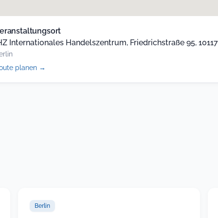
eranstaltungsort
HZ Internationales Handelszentrum, Friedrichstraße 95, 10117,
erlin
(öffnet
oute planen
→
in
neuem
Tab)
Berlin