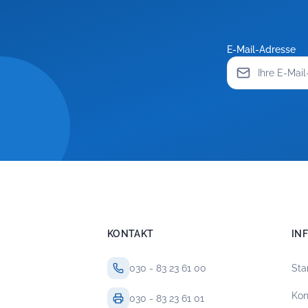
E-Mail-Adresse
KONTAKT
IN
030 - 83 23 61 00
Sta
Kon
030 - 83 23 61 01