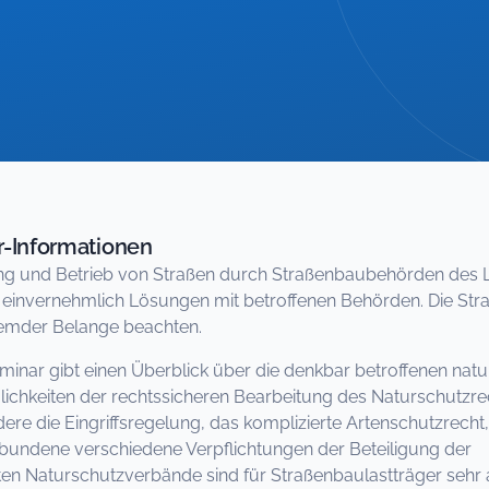
-Informationen
ng und Betrieb von Straßen durch Straßenbaubehörden des L
 einvernehmlich Lösungen mit betroffenen Behörden. Die Str
remder Belange beachten.
minar gibt einen Überblick über die denkbar betroffenen nat
lichkeiten der rechtssicheren Bearbeitung des Naturschutzre
ere die Eingriffsregelung, das komplizierte Artenschutzrecht
bundene verschiedene Verpflichtungen der Beteiligung der
en Naturschutzverbände sind für Straßenbaulastträger sehr