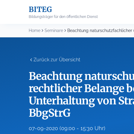
Skip
BITEG
to
content
Bildungsträger für den öffentlichen Dienst
Home
Seminare
Zurück zur Übersicht
Beachtung naturschut
rechtlicher Belange b
Unterhaltung von Str
BbgStrG
07-09-2020 (09:00 - 15:30 Uhr)