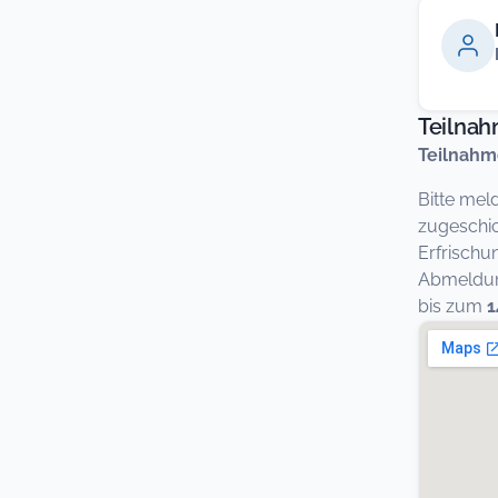
Teilna
Teilnahm
Bitte mel
zugeschic
Erfrischu
Abmeldung
bis zum
1