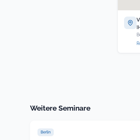
V
I
B
R
Weitere Seminare
Berlin