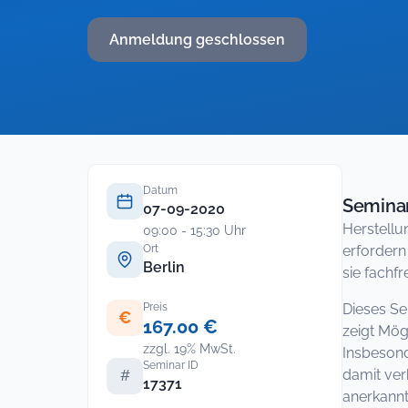
Anmeldung geschlossen
Datum
Seminar
07-09-2020
Herstellu
09:00 - 15:30 Uhr
Ort
erfordern
Berlin
sie fachf
Preis
Dieses Se
€
167.00 €
zeigt Mög
zzgl. 19% MwSt.
Insbesond
Seminar ID
damit ver
#
17371
anerkannt