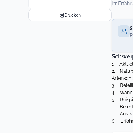
ihr Erfah
Drucken
S
P
Schwer
1. Aktuel
2. Naturs
Artenschu
3. Beteil
4. Wann s
5. Beispi
· Befest
· Ausbau
6. Erfah