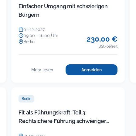
Einfacher Umgang mit schwierigen
Bürgern
01-12-2027
09:00 - 16:00 Uhr
230.00 €
Berlin
USt.-befreit
Mehr lesen
Anmelden
für
:
Einfacher
Einfacher
Umgang
Umgang
mit
mit
schwierigen
Berlin
schwierigen
Bürgern
Bürgern
Fit als Führungskraft, Teil 3:
Rechtsichere Führung schwieriger
ikte
Beschäftigter
21-09-2027