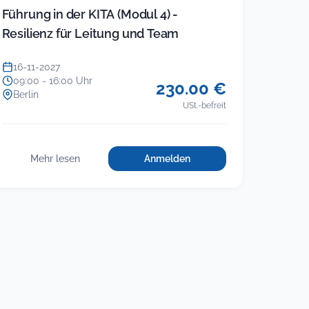
Führung in der KITA (Modul 4) -
Resilienz für Leitung und Team
16-11-2027
09:00 - 16:00 Uhr
230.00 €
Berlin
USt.-befreit
Mehr lesen
Anmelden
für
:
Führung
Führung
in
in
der
der
KITA
KITA
(Modul
4)
(Modul
–
4)
Resilienz
–
für
Resilienz
Leitung