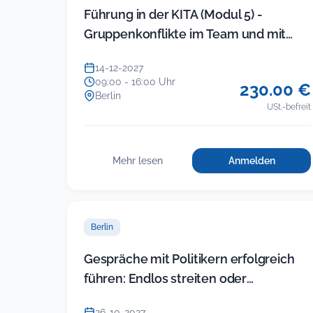
Führung in der KITA (Modul 5) -
Gruppenkonflikte im Team und mit
Eltern souverän lösen (neues Sem…
14-12-2027
09:00 - 16:00 Uhr
230.00 €
Berlin
USt.-befreit
Mehr lesen
Anmelden
für
:
Führung
Führung
in
in
der
der
KITA
Berlin
KITA
(Modul
5)
(Modul
Gespräche mit Politikern erfolgreich
–
5)
führen: Endlos streiten oder
Gruppenkonfl
–
im
Ergebnisse einfahren
Gruppenkonflikte
Team
26-10-2027