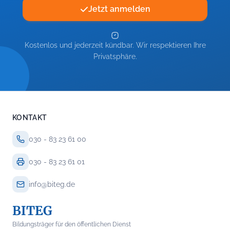
Jetzt anmelden
Kostenlos und jederzeit kündbar. Wir respektieren Ihre
Privatsphäre.
KONTAKT
030 - 83 23 61 00
030 - 83 23 61 01
info@biteg.de
BITEG
Bildungsträger für den öffentlichen Dienst