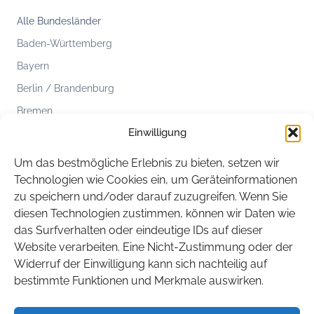
Alle Bundesländer
Baden-Württemberg
Bayern
Berlin / Brandenburg
Bremen
Einwilligung
Hamburg
Hessen
Um das bestmögliche Erlebnis zu bieten, setzen wir
Mecklenburg-Vorpommern
Technologien wie Cookies ein, um Geräteinformationen
zu speichern und/oder darauf zuzugreifen. Wenn Sie
Niedersachsen
diesen Technologien zustimmen, können wir Daten wie
Nordrhein-Westfalen
das Surfverhalten oder eindeutige IDs auf dieser
Rheinland-Pfalz
Website verarbeiten. Eine Nicht-Zustimmung oder der
Widerruf der Einwilligung kann sich nachteilig auf
Saarland
bestimmte Funktionen und Merkmale auswirken.
Sachsen
Sachsen-Anhalt