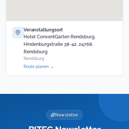
Veranstaltungsort
Hotel ConventGarten Rendsburg,
Hindenburgstraße 38-42, 24768,
Rendsburg
Rendsburg
(öffnet
Route planen
→
in
neuem
Tab)
Newsletter