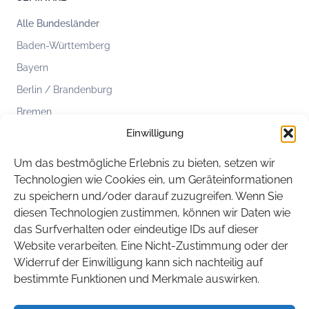
Alle Bundesländer
Baden-Württemberg
Bayern
Berlin / Brandenburg
Bremen
Einwilligung
Hamburg
Hessen
Um das bestmögliche Erlebnis zu bieten, setzen wir
Mecklenburg-Vorpommern
Technologien wie Cookies ein, um Geräteinformationen
zu speichern und/oder darauf zuzugreifen. Wenn Sie
Niedersachsen
diesen Technologien zustimmen, können wir Daten wie
Nordrhein-Westfalen
das Surfverhalten oder eindeutige IDs auf dieser
Rheinland-Pfalz
Website verarbeiten. Eine Nicht-Zustimmung oder der
Widerruf der Einwilligung kann sich nachteilig auf
Saarland
bestimmte Funktionen und Merkmale auswirken.
Sachsen