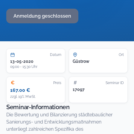
Anmeldung geschlossen
Datum
Ort
13-05-2020
Güstrow
09:00 - 15:30 Uhr
€
#
Preis
Seminar ID
17097
167.00 €
zzgl. 19% MwSt.
Seminar-Informationen
Die Bewertung und Bilanzierung städtebaulicher
Sanierungs- und Entwicklungsmaßnahmen
unterliegt zahlreichen Spezifika des