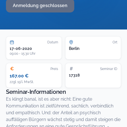
Anmeldung geschlossen
Datum
Ort
17-06-2020
Berlin
09:00 - 15:30 Uhr
€
#
Preis
Seminar ID
17318
167.00 €
zzgl. 19% MwSt.
Seminar-Informationen
Es klingt banal, ist es aber nicht: Eine gute
Kommunikation ist zielführend, sachlich, verbindlich
und empathisch. Und: der Anteil an psychisch
auffälligen Bürgern wächst stetig und damit steigen die
Anforderungen an eine gute Gesprächsführung, -