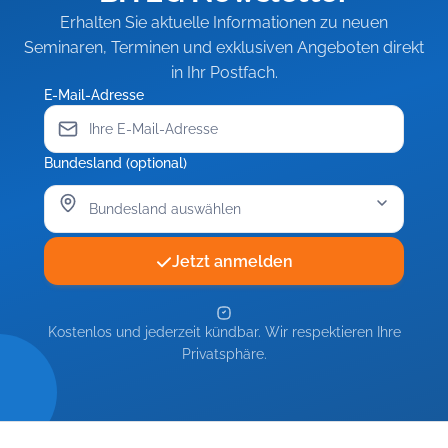
einfahren
Erhalten Sie aktuelle Informationen zu neuen
Seminaren, Terminen und exklusiven Angeboten direkt
in Ihr Postfach.
E-Mail-Adresse
Bundesland (optional)
Jetzt anmelden
Kostenlos und jederzeit kündbar. Wir respektieren Ihre
Privatsphäre.