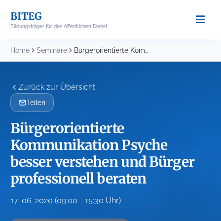
Skip
BITEG
to
Bildungsträger für den öffentlichen Dienst
content
Home
Seminare
Bürgerorientierte Kommunikation Psyche besser verstehen und Bürger professionell...
Zurück zur Übersicht
Teilen
Bürgerorientierte
Kommunikation Psyche
besser verstehen und Bürger
professionell beraten
17-06-2020 (09:00 - 15:30 Uhr)