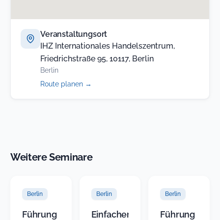
Veranstaltungsort
IHZ Internationales Handelszentrum,
Friedrichstraße 95, 10117, Berlin
Berlin
(öffnet
Route planen
→
in
neuem
Tab)
Weitere Seminare
Berlin
Berlin
Berlin
Führung
Einfacher
Führung