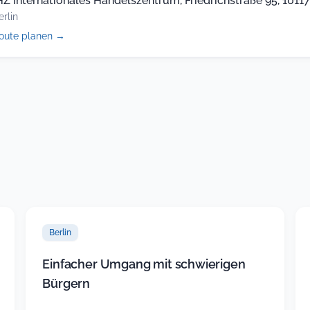
HZ Internationales Handelszentrum, Friedrichstraße 95, 10117,
erlin
(öffnet
oute planen
→
in
neuem
Tab)
Berlin
Einfacher Umgang mit schwierigen
Bürgern