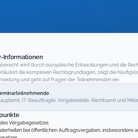
-Informationen
berecht wird durch europäische Entwicklungen und die Rec
rläutert die komplexen Rechtsgrundlagen, zeigt die häufigst
meidung und geht auf Fragen der Teilnehmenden ein.
eminarteilnehmende
auptamt, IT-Beauftragte, Vergabestelle, Rechtsamt und Mi
punkte
 des Vergabegesetzes
rheiten bei öffentlichen Auftragsvergaben, insbesondere 
esetzes