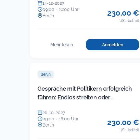
14-12-2027
09:00 - 16:00 Uhr
230.00 €
Berlin
USt.-befreit
Mehr lesen
Anmelden
für
:
Führung
Führung
in
in
der
der
KITA
Berlin
KITA
(Modul
5)
(Modul
Gespräche mit Politikern erfolgreich
–
5)
führen: Endlos streiten oder
Gruppenkonfl
–
im
Ergebnisse einfahren
Gruppenkonflikte
Team
26-10-2027
im
und
09:00 - 16:00 Uhr
230.00 €
mit
Team
Berlin
Eltern
USt.-befreit
und
souverän
mit