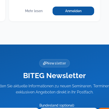
Mehr lesen
Anmelden
für
:
Fit
Fit
als
als
Führungskraft,
Führungskraft,
Teil
Teil
3:
Rechtsichere
3:
Führung
Rechtsichere
schwieriger
Führung
Beschäftigter
schwieriger
Newsletter
Beschäftigter
BITEG Newsletter
lten Sie aktuelle Informationen zu neuen Seminaren, Termine
exklusiven Angeboten direkt in Ihr Postfach.
Bundesland (optional)