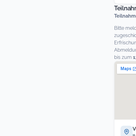
Teilna
Teilnahm
Bitte mel
zugeschic
Erfrischu
Abmeldung
bis zum
1
V