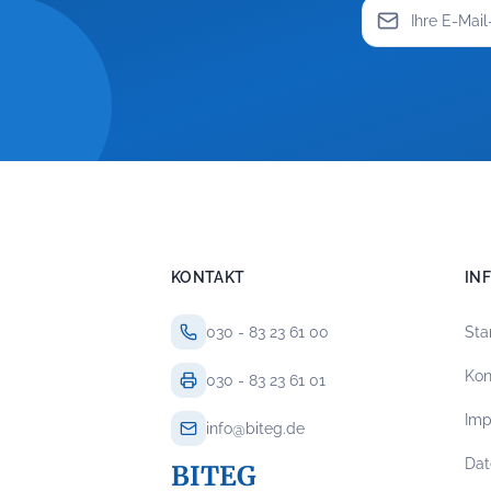
KONTAKT
IN
030 - 83 23 61 00
Sta
Kon
030 - 83 23 61 01
Im
info@biteg.de
Dat
BITEG