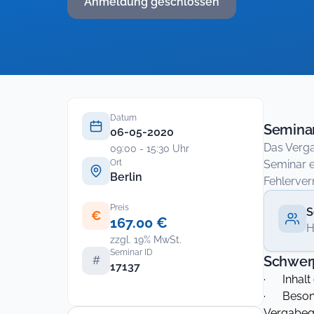
Anmeldung geschlossen
Datum
Seminar
06-05-2020
Das Verga
09:00 - 15:30 Uhr
Ort
Seminar e
Berlin
Fehlerver
Preis
S
€
167.00 €
H
zzgl. 19% MwSt.
Seminar ID
Schwer
#
17137
· Inhalt
· Besonde
Vergabeg