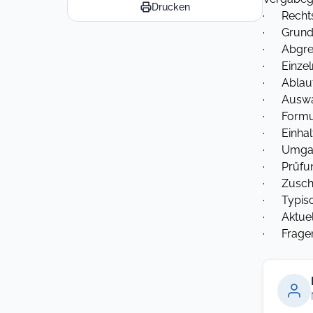
Drucken
· Rechtsv
· Grunds
· Abgrenz
· Einzel
· Ablauf
· Auswahl
· Formul
· Einhalt
· Umgang
· Prüfun
· Zuschl
· Typisc
· Aktuel
· Fragen