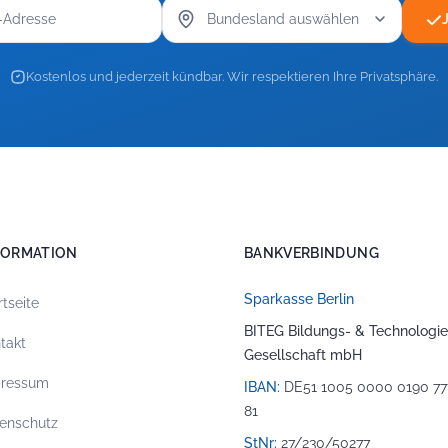
Kostenlos und jederzeit kündbar. Wir respektieren Ihre Privatsphäre.
FORMATION
BANKVERBINDUNG
Sparkasse Berlin
rtseite
BITEG Bildungs- & Technologie
takt
Gesellschaft mbH
pressum
IBAN:
DE51 1005 0000 0190 77
81
enschutz
StNr:
27/230/50277