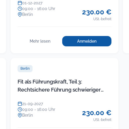
01-12-2027
09:00 - 16:00 Uhr
230.00 €
Berlin
USt.-befreit
Mehr lesen
Anmelden
für
:
Einfacher
Einfacher
Umgang
Umgang
mit
mit
schwierigen
Berlin
schwierigen
Bürgern
Bürgern
Fit als Führungskraft, Teil 3:
Rechtsichere Führung schwieriger
ikte
Beschäftigter
21-09-2027
09:00 - 16:00 Uhr
230.00 €
Berlin
USt.-befreit