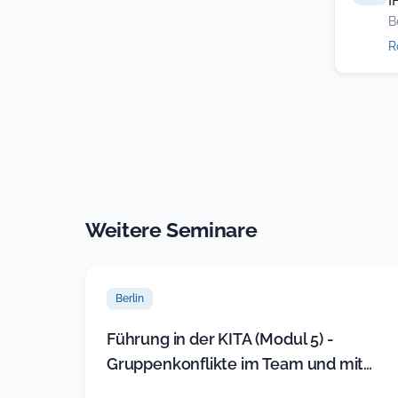
I
B
R
Weitere Seminare
Berlin
Führung in der KITA (Modul 5) -
Gruppenkonflikte im Team und mit
Eltern souverän lösen (neues Sem…