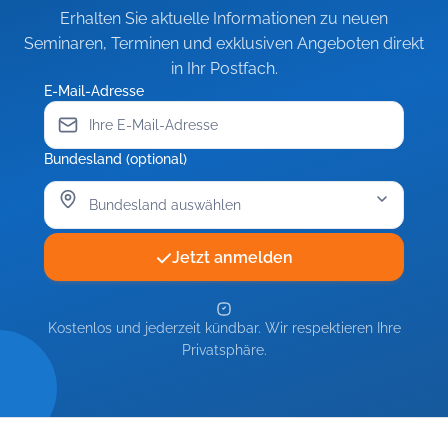
Erhalten Sie aktuelle Informationen zu neuen
Seminaren, Terminen und exklusiven Angeboten direkt
in Ihr Postfach.
E-Mail-Adresse
Bundesland (optional)
Jetzt anmelden
Kostenlos und jederzeit kündbar. Wir respektieren Ihre
Privatsphäre.