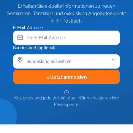
Erhalten Sie aktuelle Informationen zu neuen
Seminaren, Terminen und exklusiven Angeboten direkt
in Ihr Postfach.
E-Mail-Adresse
Bundesland (optional)
Jetzt anmelden
Kostenlos und jederzeit kündbar. Wir respektieren Ihre
Privatsphäre.