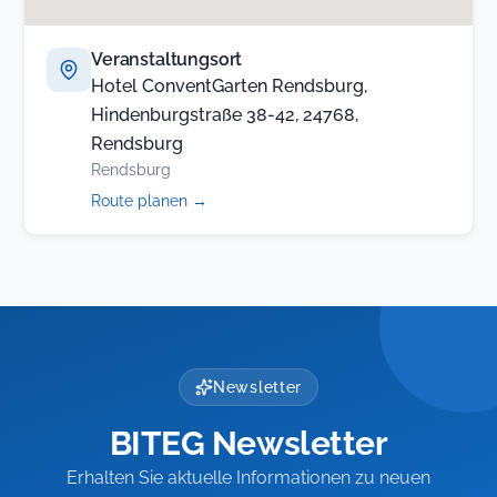
Veranstaltungsort
Hotel ConventGarten Rendsburg,
Hindenburgstraße 38-42, 24768,
Rendsburg
Rendsburg
(öffnet
Route planen
→
in
neuem
Tab)
Newsletter
BITEG Newsletter
Erhalten Sie aktuelle Informationen zu neuen