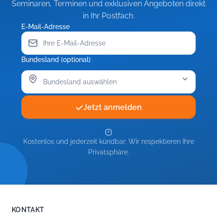
Seminaren, Terminen und exklusiven Angeboten direkt
in Ihr Postfach.
E-Mail-Adresse
Bundesland (optional)
Jetzt anmelden
Kostenlos und jederzeit kündbar. Wir respektieren Ihre
Privatsphäre.
KONTAKT