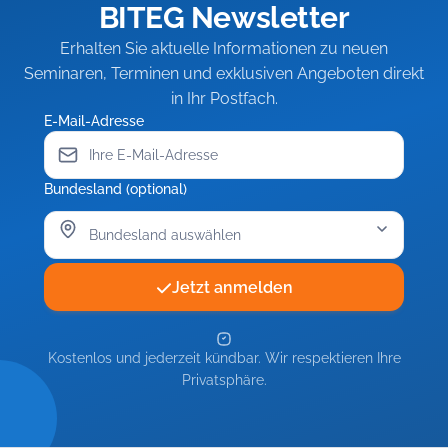
BITEG Newsletter
Ergebnisse
Beschäftigter
einfahren
Erhalten Sie aktuelle Informationen zu neuen
Seminaren, Terminen und exklusiven Angeboten direkt
in Ihr Postfach.
E-Mail-Adresse
Bundesland (optional)
Jetzt anmelden
Kostenlos und jederzeit kündbar. Wir respektieren Ihre
Privatsphäre.