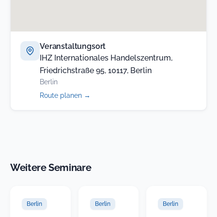
Veranstaltungsort
IHZ Internationales Handelszentrum,
Friedrichstraße 95, 10117, Berlin
Berlin
(öffnet
Route planen
→
in
neuem
Tab)
Weitere Seminare
Berlin
Berlin
Berlin