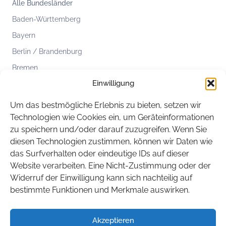
Alle Bundesländer
Baden-Württemberg
Bayern
Berlin / Brandenburg
Bremen
Einwilligung
Hamburg
Hessen
Um das bestmögliche Erlebnis zu bieten, setzen wir
Mecklenburg-Vorpommern
Technologien wie Cookies ein, um Geräteinformationen
zu speichern und/oder darauf zuzugreifen. Wenn Sie
Niedersachsen
diesen Technologien zustimmen, können wir Daten wie
Nordrhein-Westfalen
das Surfverhalten oder eindeutige IDs auf dieser
Rheinland-Pfalz
Website verarbeiten. Eine Nicht-Zustimmung oder der
Widerruf der Einwilligung kann sich nachteilig auf
Saarland
bestimmte Funktionen und Merkmale auswirken.
Sachsen
Sachsen-Anhalt
Akzeptieren