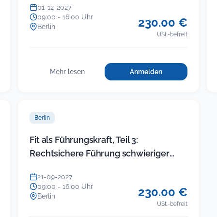
01-12-2027
09:00 - 16:00 Uhr
230.00 €
Berlin
USt.-befreit
Mehr lesen
Anmelden
für
:
Einfacher
Einfacher
Umgang
Umgang
mit
mit
schwierigen
Berlin
schwierigen
Bürgern
Bürgern
Fit als Führungskraft, Teil 3:
Rechtsichere Führung schwieriger
ikte
Beschäftigter
21-09-2027
09:00 - 16:00 Uhr
230.00 €
Berlin
USt.-befreit