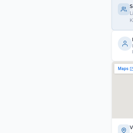
S
L
K
V