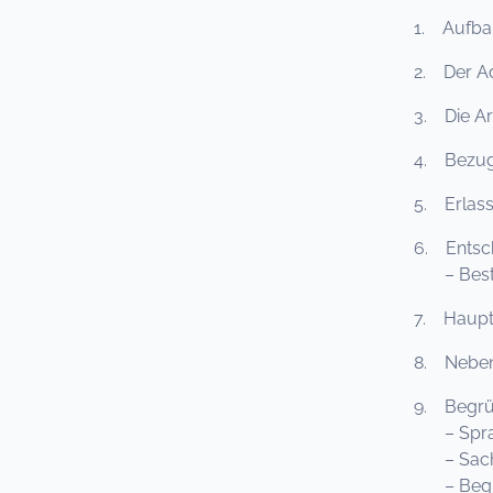
1. Aufba
2. Der Ad
3. Die Ar
4. Bezugz
5. Erlas
6. Entsc
– Besti
7. Haupt
8. Neben
9. Begrü
– Sprach
– Sachd
– Begrü