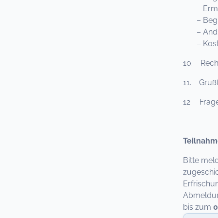
– Erme
– Begrün
– Andro
– Koste
10. Rech
11. Gruß
12. Frag
Teilnahm
Bitte mel
zugeschic
Erfrischu
Abmeldung
bis zum
0