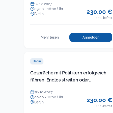
14-12-2027
09:00 - 16:00 Uhr
230.00 €
Berlin
USt.-befreit
Mehr lesen
Anmelden
für
:
Führung
Führung
in
in
der
der
KITA
Berlin
KITA
(Modul
5)
(Modul
Gespräche mit Politikern erfolgreich
–
5)
führen: Endlos streiten oder
Gruppenkonfl
–
im
Ergebnisse einfahren
Gruppenkonflikte
Team
26-10-2027
im
und
09:00 - 16:00 Uhr
230.00 €
mit
Team
Berlin
Eltern
USt.-befreit
und
souverän
mit