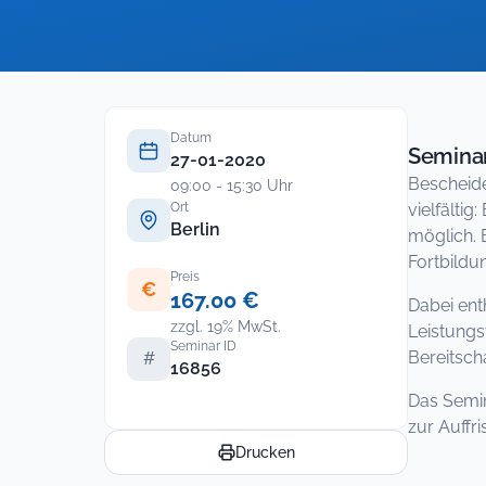
Datum
Seminar
27-01-2020
Bescheide
09:00 - 15:30 Uhr
Ort
vielfälti
Berlin
möglich. 
Fortbildu
Preis
€
167.00 €
Dabei ent
zzgl. 19% MwSt.
Leistungs
Seminar ID
Bereitsch
#
16856
Das Semin
zur Auffr
Drucken