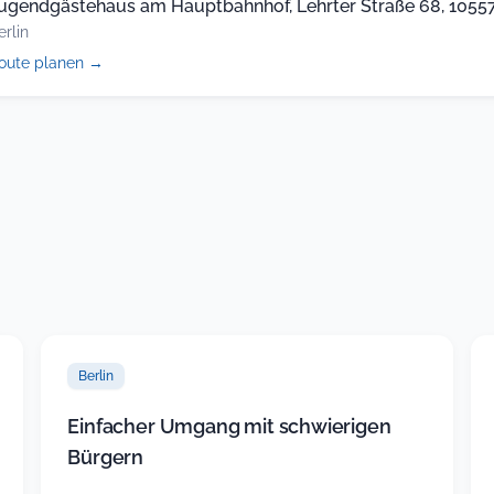
ugendgästehaus am Hauptbahnhof, Lehrter Straße 68, 10557,
erlin
(öffnet
oute planen
→
in
neuem
Tab)
Berlin
Einfacher Umgang mit schwierigen
Bürgern