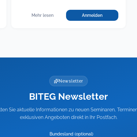
Mehr lesen
Anmelden
für
:
Fit
Fit
als
als
Führungskraft,
Führungskraft,
Teil
Teil
3:
Rechtsichere
3:
Führung
Rechtsichere
schwieriger
Führung
Beschäftigter
schwieriger
Newsletter
Beschäftigter
BITEG Newsletter
lten Sie aktuelle Informationen zu neuen Seminaren, Termine
exklusiven Angeboten direkt in Ihr Postfach.
Bundesland (optional)