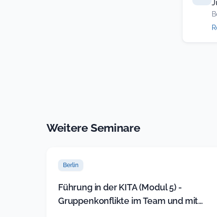
J
B
R
Weitere Seminare
Berlin
Führung in der KITA (Modul 5) -
Gruppenkonflikte im Team und mit
Eltern souverän lösen (neues Sem…