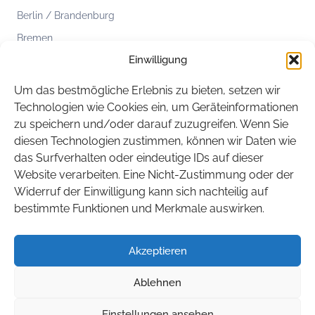
Berlin / Brandenburg
Bremen
Einwilligung
Hamburg
Hessen
Um das bestmögliche Erlebnis zu bieten, setzen wir
Mecklenburg-Vorpommern
Technologien wie Cookies ein, um Geräteinformationen
zu speichern und/oder darauf zuzugreifen. Wenn Sie
Niedersachsen
diesen Technologien zustimmen, können wir Daten wie
Nordrhein-Westfalen
das Surfverhalten oder eindeutige IDs auf dieser
Rheinland-Pfalz
Website verarbeiten. Eine Nicht-Zustimmung oder der
Widerruf der Einwilligung kann sich nachteilig auf
Saarland
bestimmte Funktionen und Merkmale auswirken.
Sachsen
Sachsen-Anhalt
Akzeptieren
Schleswig-Holstein
Ablehnen
Thüringen
Einstellungen ansehen