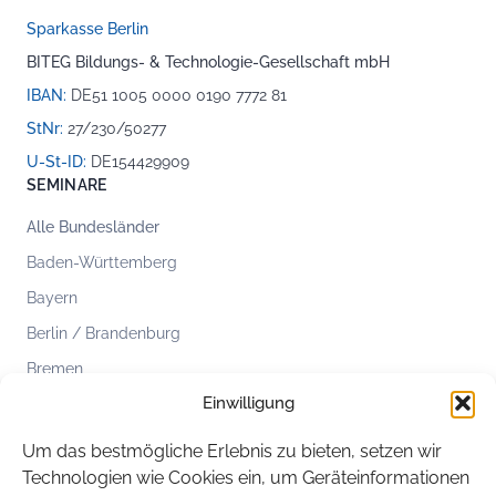
Sparkasse Berlin
BITEG Bildungs- & Technologie-Gesellschaft mbH
IBAN:
DE51 1005 0000 0190 7772 81
StNr:
27/230/50277
U-St-ID:
DE154429909
SEMINARE
Alle Bundesländer
Baden-Württemberg
Bayern
Berlin / Brandenburg
Bremen
Einwilligung
Hamburg
Hessen
Um das bestmögliche Erlebnis zu bieten, setzen wir
Mecklenburg-Vorpommern
Technologien wie Cookies ein, um Geräteinformationen