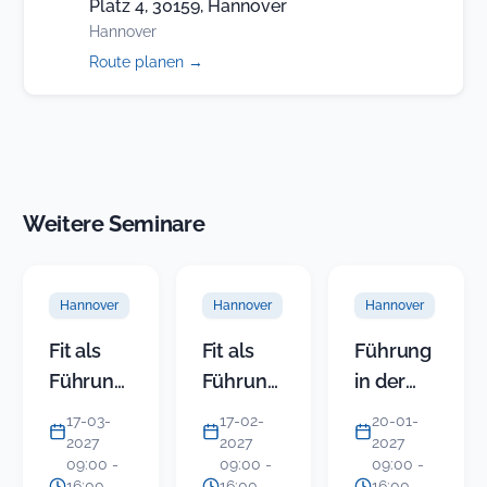
Platz 4, 30159, Hannover
Hannover
(öffnet
Route planen
→
in
neuem
Tab)
Weitere Seminare
Hannover
Hannover
Hannover
Fit als
Fit als
Führung
Führungskraft,
Führungskraft,
in der
Teil 2:
Teil 1:
KITA
17-03-
17-02-
20-01-
Grundlagen
Der
(Modul 1)
2027
2027
2027
09:00 -
09:00 -
09:00 -
der
Rollenwechsel:
-
16:00
16:00
16:00