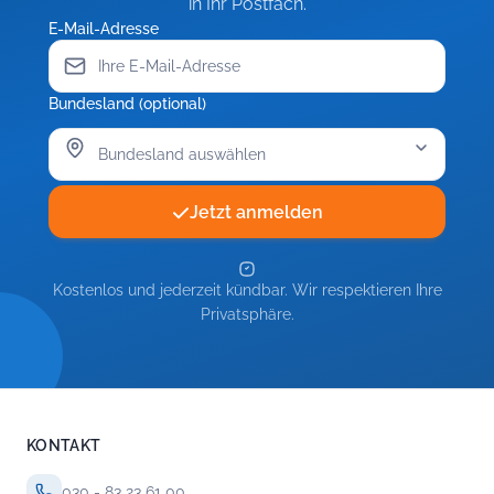
in Ihr Postfach.
Eltern
E-Mail-Adresse
Bundesland (optional)
Jetzt anmelden
Kostenlos und jederzeit kündbar. Wir respektieren Ihre
Privatsphäre.
KONTAKT
030 - 83 23 61 00