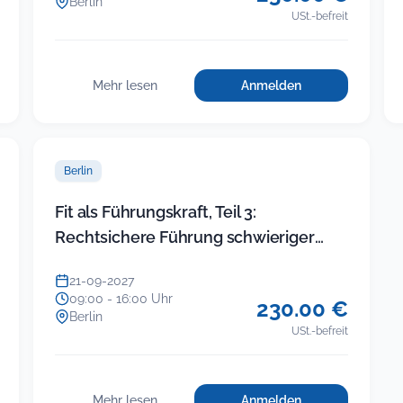
Berlin
USt.-befreit
Mehr lesen
Anmelden
für
:
Einfacher
Einfacher
Umgang
Umgang
mit
mit
schwierigen
Berlin
schwierigen
Bürgern
Bürgern
Fit als Führungskraft, Teil 3:
Rechtsichere Führung schwieriger
ikte
Beschäftigter
21-09-2027
09:00 - 16:00 Uhr
230.00 €
Berlin
USt.-befreit
Mehr lesen
Anmelden