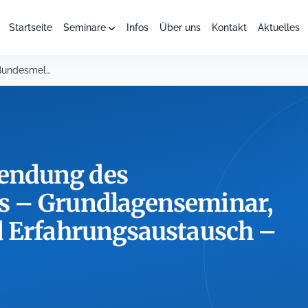
Startseite
Seminare
Infos
Über uns
Kontakt
Aktuelles
Die kommunale Anwendung des Bundesmeldegesetzes – Grundlagenseminar, Praxisergebnisse...
endung des
s – Grundlagenseminar,
d Erfahrungsaustausch –