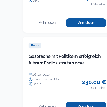
Berlin
USt.-befreit
Mehr lesen
Anmelden
für
:
Führung
Führung
in
in
der
der
KITA
Berlin
KITA
(Modul
5)
(Modul
Gespräche mit Politikern erfolgreich
–
5)
führen: Endlos streiten oder
Gruppenkonfl
–
im
Ergebnisse einfahren
Gruppenkonflikte
Team
26-10-2027
im
und
09:00 - 16:00 Uhr
230.00 €
mit
Team
Berlin
Eltern
USt.-befreit
und
souverän
mit
lösen
Eltern
(neues
souverän
Seminar)
Mehr lesen
Anmelden