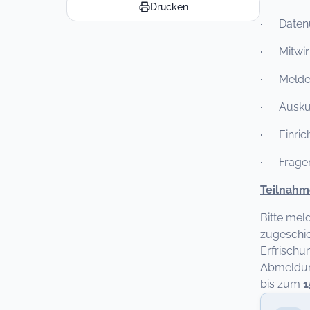
Drucken
· Datenü
· Mitwirk
· Melder
· Auskunf
· Einric
· Fragen
Teilnahm
Bitte mel
zugeschic
Erfrischu
Abmeldung
bis zum
1