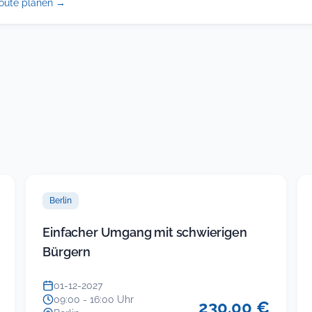
(öffnet
oute planen
→
in
neuem
Tab)
Berlin
Einfacher Umgang mit schwierigen
Bürgern
01-12-2027
09:00 - 16:00 Uhr
230.00 €