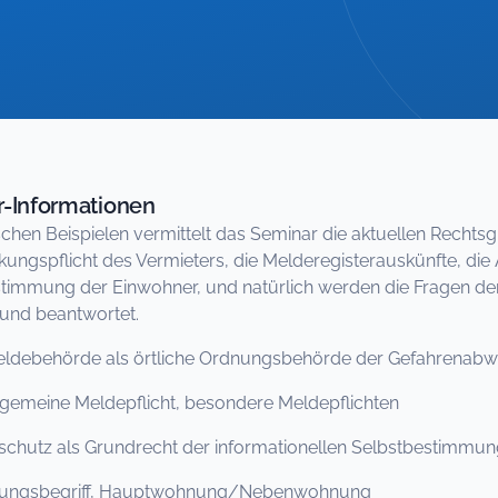
-Informationen
schen Beispielen vermittelt das Seminar die aktuellen Rechtsgr
rkungspflicht des Vermieters, die Melderegisterauskünfte, die
timmung der Einwohner, und natürlich werden die Fragen de
t und beantwortet.
ldebehörde als örtliche Ordnungsbehörde der Gefahrenabw
gemeine Meldepflicht, besondere Meldepflichten
hutz als Grundrecht der informationellen Selbstbestimmun
ngsbegriff, Hauptwohnung/Nebenwohnung