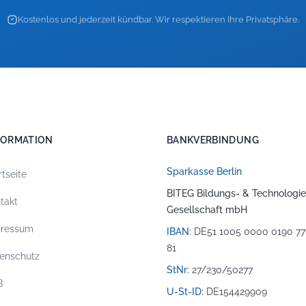
Kostenlos und jederzeit kündbar. Wir respektieren Ihre Privatsphäre.
FORMATION
BANKVERBINDUNG
Sparkasse Berlin
rtseite
BITEG Bildungs- & Technologie
takt
Gesellschaft mbH
pressum
IBAN:
DE51 1005 0000 0190 77
81
enschutz
StNr:
27/230/50277
B
U-St-ID:
DE154429909