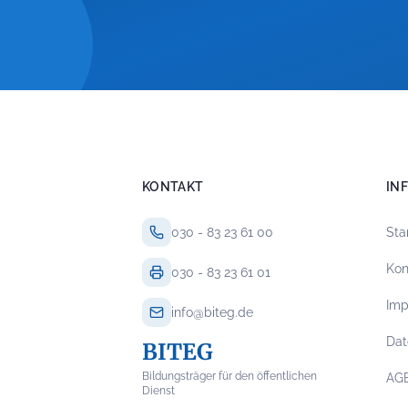
KONTAKT
IN
030 - 83 23 61 00
Sta
Kon
030 - 83 23 61 01
Im
info@biteg.de
Dat
BITEG
Bildungsträger für den öffentlichen
AG
Dienst