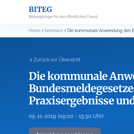
Skip
BITEG
to
content
Bildungsträger für den öffentlichen Dienst
Home
Seminare
Zurück zur Übersicht
Die kommunale Anw
Bundesmeldegesetze
Praxisergebnisse un
05-11-2019 (09:00 - 15:30 Uhr)