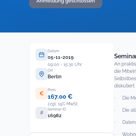
Anmeldung geschlossen
Datum
Seminar
05-11-2019
An prakti
09:00 - 15:30 Uhr
Ort
die Mitwi
Berlin
Selbstbes
diskutier
Preis
€
167.00 €
· Die Me
zzgl. 19% MwSt.
Seminar ID
· Die all
#
16982
· Datensc
· Wohnu