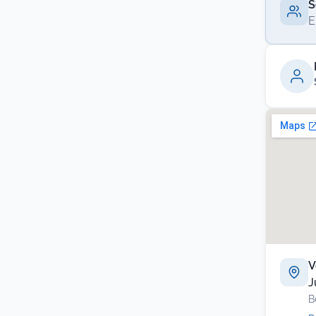
S
E
V
J
B