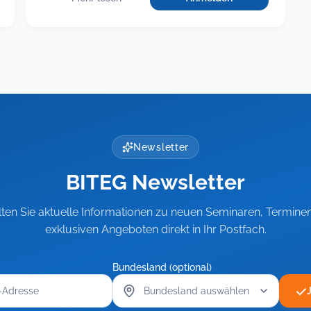
für
:
Fit
Fit
als
als
Führungskraft,
Führungskraft,
Teil
Teil
3:
Rechtsichere
3:
Führung
Rechtsichere
schwieriger
Führung
Beschäftigter
schwieriger
Newsletter
Beschäftigter
BITEG Newsletter
lten Sie aktuelle Informationen zu neuen Seminaren, Termine
exklusiven Angeboten direkt in Ihr Postfach.
Bundesland (optional)