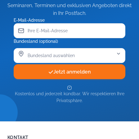
Seminaren, Terminen und exklusiven Angeboten direkt
in Ihr Postfach.
E-Mail-Adresse
Bundesland (optional)
Jetzt anmelden
Kostenlos und jederzeit kündbar. Wir respektieren Ihre
Privatsphäre.
KONTAKT