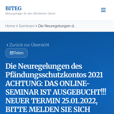
Skip
BITEG
to
Bildungsträger für den öffentlichen Dienst
content
Home
Seminare
Die Neuregelungen des Pfändungsschutzkontos 2021 ACHTUNG: DAS ONLINE-SEMINAR...
Zurück zur Übersicht
Teilen
Die Neuregelungen des
Pfändungsschutzkontos 2021
ACHTUNG: DAS ONLINE-
SEMINAR IST AUSGEBUCHT!!!
NEUER TERMIN 25.01.2022,
BITTE MELDEN SIE SICH