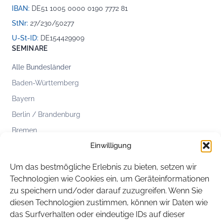
IBAN:
DE51 1005 0000 0190 7772 81
StNr:
27/230/50277
U-St-ID:
DE154429909
SEMINARE
Alle Bundesländer
Baden-Württemberg
Bayern
Berlin / Brandenburg
Bremen
Einwilligung
Hamburg
Hessen
Um das bestmögliche Erlebnis zu bieten, setzen wir
Mecklenburg-Vorpommern
Technologien wie Cookies ein, um Geräteinformationen
zu speichern und/oder darauf zuzugreifen. Wenn Sie
Niedersachsen
diesen Technologien zustimmen, können wir Daten wie
Nordrhein-Westfalen
das Surfverhalten oder eindeutige IDs auf dieser