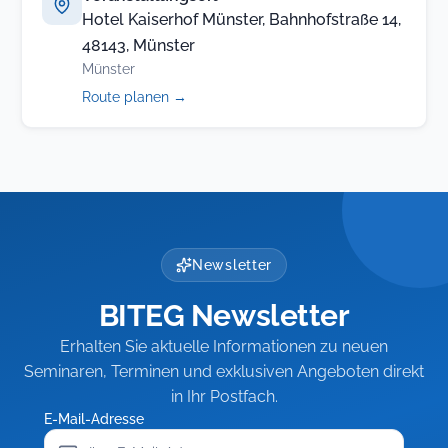
Hotel Kaiserhof Münster, Bahnhofstraße 14,
48143, Münster
Münster
(öffnet
Route planen
→
in
neuem
Tab)
Newsletter
BITEG Newsletter
Erhalten Sie aktuelle Informationen zu neuen
Seminaren, Terminen und exklusiven Angeboten direkt
in Ihr Postfach.
E-Mail-Adresse