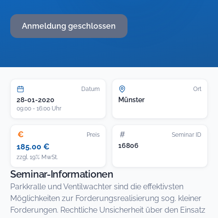
Anmeldung geschlossen
Datum
Ort
28-01-2020
Münster
09:00 - 16:00 Uhr
€
#
Preis
Seminar ID
16806
185.00 €
zzgl. 19% MwSt.
Seminar-Informationen
Parkkralle und Ventilwachter sind die effektivsten
Möglichkeiten zur Forderungsrealisierung sog. kleiner
Forderungen. Rechtliche Unsicherheit über den Einsatz