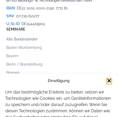
BITEG Bildungs- & Technologie-Gesellschaft mbH
IBAN:
DE51 1005 0000 0190 7772 81
StNr:
27/230/50277
U-St-ID:
DE154429909
SEMINARE
Alle Bundesländer
Baden-Württemberg
Bayern
Berlin / Brandenburg
Bremen
Einwilligung
Hamburg
Hessen
Um das bestmögliche Erlebnis zu bieten, setzen wir
Mecklenburg-Vorpommern
Technologien wie Cookies ein, um Geräteinformationen
zu speichern und/oder darauf zuzugreifen. Wenn Sie
Niedersachsen
diesen Technologien zustimmen, können wir Daten wie
Nordrhein-Westfalen