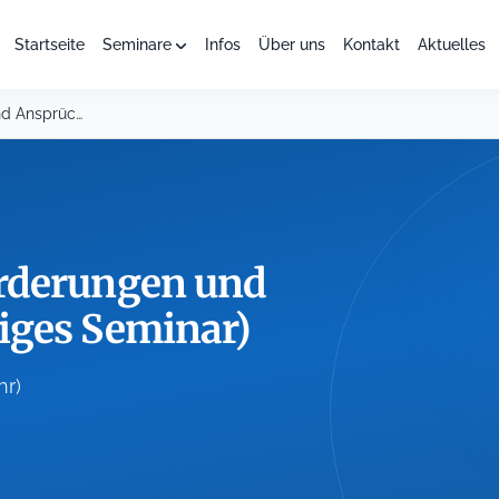
Startseite
Seminare
Infos
Über uns
Kontakt
Aktuelles
Die Pfändung von Forderungen und Ansprüchen (zweitägiges Seminar)
rderungen und
iges Seminar)
hr)