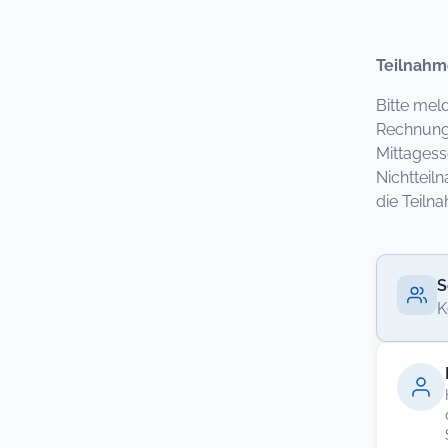
Teilnahm
Bitte mel
Rechnung 
Mittagess
Nichtteil
die Teil
S
K