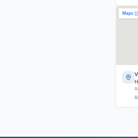
V
H
R
R