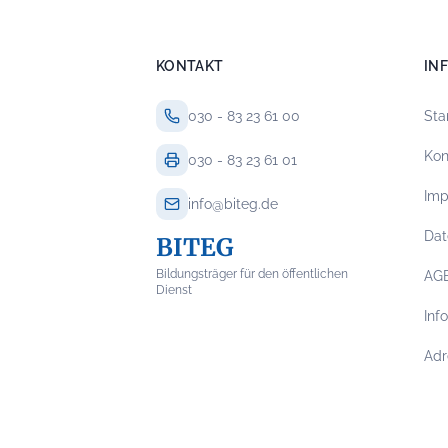
KONTAKT
IN
030 - 83 23 61 00
Sta
Kon
030 - 83 23 61 01
Im
info@biteg.de
Dat
BITEG
Bildungsträger für den öffentlichen
AG
Dienst
Inf
Adr