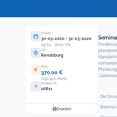
Datum
Seminar
30-03-2020 - 31-03-2020
Forderun
09:00 - 16:00 Uhr
Ort
pfandend
Rendsburg
Standart
vorhanden
Preis
€
Pfandungs
370.00 €
„Geldwasc
zzgl. 19% MwSt.
Seminar ID
#
16811
· Die Gru
· Welche 
Drucken