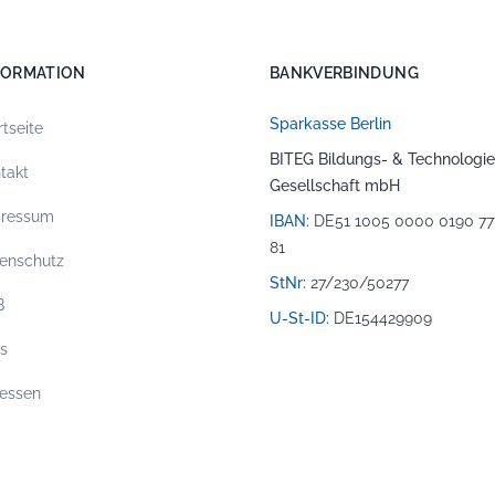
FORMATION
BANKVERBINDUNG
Sparkasse Berlin
rtseite
BITEG Bildungs- & Technologie
takt
Gesellschaft mbH
pressum
IBAN:
DE51 1005 0000 0190 77
81
enschutz
StNr:
27/230/50277
B
U-St-ID:
DE154429909
os
essen