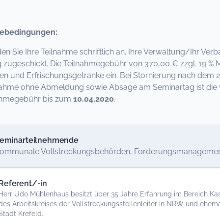
ebedingungen:
den Sie Ihre Teilnahme schriftlich an. Ihre Verwaltung/Ihr Ver
zugeschickt. Die Teilnahmegebühr von 370,00 € zzgl. 19 % Mw
en und Erfrischungsgetranke ein. Bei Stornierung nach dem 22
nahme ohne Abmeldung sowie Absage am Seminartag ist die vo
nahmegebühr bis zum
10.04.2020
.
eminarteilnehmende
ommunale Vollstreckungsbehörden, Forderungsmanagemen
Referent/-in
Herr Udo Mühlenhaus besitzt über 35 Jahre Erfahrung im Bereich Kass
des Arbeitskreises der Vollstreckungsstellenleiter in NRW und ehe
Stadt Krefeld.