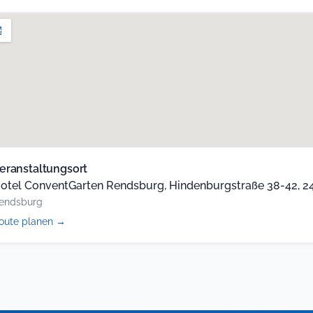
eranstaltungsort
otel ConventGarten Rendsburg, Hindenburgstraße 38-42, 2
endsburg
(öffnet
oute planen
→
in
neuem
Tab)