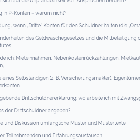
n sich auf die Unpfandbarkeit von Ansprüchen berufen?
g in P-Konten – warum nicht?
ndung, wenn „Dritte“ Konten für den Schuldner halten (die „
onderheiten des Geldwaschegesetzes und die Mitbeteiligun
itutes
nde ich: Mieteinnahmen, Nebenkostenrückzahlungen, Mietkau
n,
 eines Selbstandigen (z. B. Versicherungsmakler), Eigentüm
erkonten
ugebende Drittschuldnererklarung; wo arbeite ich mit Zwangs
s der Drittschuldner angeben?
e und Diskussion umfangliche Muster und Mustertexte
der Teilnehmenden und Erfahrungsaustausch