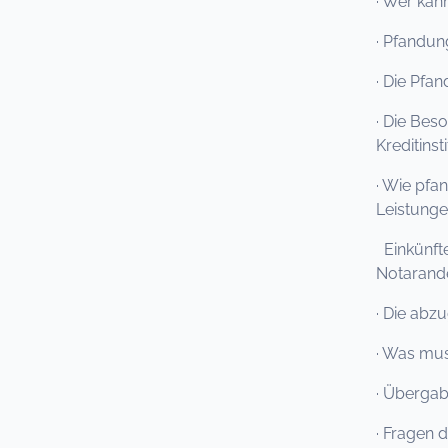
· Wer kan
· Pfandun
· Die Pfa
· Die Bes
Kreditinst
· Wie pfa
Leistunge
Einkünfte
Notarand
· Die abz
· Was mus
· Übergab
· Fragen 