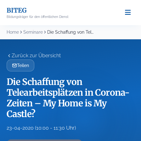
Skip
BITEG
to
Bildungsträger für den öffentlichen Dienst
content
Home
Seminare
Die Schaffung von Telearbeitsplätzen in Corona-Zeiten – My...
Zurück zur Übersicht
Teilen
Die Schaffung von
Telearbeitsplätzen in Corona-
Zeiten – My Home is My
Castle?
23-04-2020 (10:00 - 11:30 Uhr)