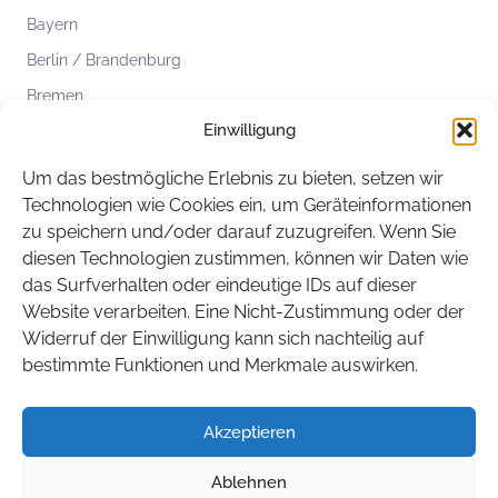
Bayern
Berlin / Brandenburg
Bremen
Einwilligung
Hamburg
Hessen
Um das bestmögliche Erlebnis zu bieten, setzen wir
Mecklenburg-Vorpommern
Technologien wie Cookies ein, um Geräteinformationen
zu speichern und/oder darauf zuzugreifen. Wenn Sie
Niedersachsen
diesen Technologien zustimmen, können wir Daten wie
Nordrhein-Westfalen
das Surfverhalten oder eindeutige IDs auf dieser
Rheinland-Pfalz
Website verarbeiten. Eine Nicht-Zustimmung oder der
Widerruf der Einwilligung kann sich nachteilig auf
Saarland
bestimmte Funktionen und Merkmale auswirken.
Sachsen
Sachsen-Anhalt
Akzeptieren
Schleswig-Holstein
Ablehnen
Thüringen