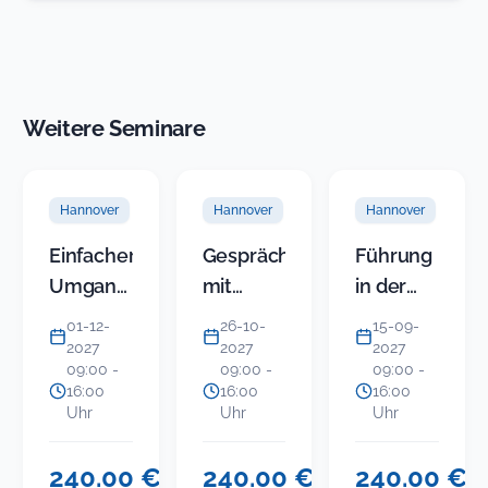
neuem
Tab)
Weitere Seminare
Hannover
Hannover
Hannover
Einfacher
Gespräche
Führung
Umgang
mit
in der
mit
Politikern
KITA
01-12-
26-10-
15-09-
schwierigen
erfolgreich
(Modul 5)
2027
2027
2027
09:00 -
09:00 -
09:00 -
Bürgern
führen:
-
16:00
16:00
16:00
Endlos
Gruppenkonfli
Uhr
Uhr
Uhr
streiten
im Team
oder
und mit
240.00 €
240.00 €
240.00 €
USt.-
USt.-
USt