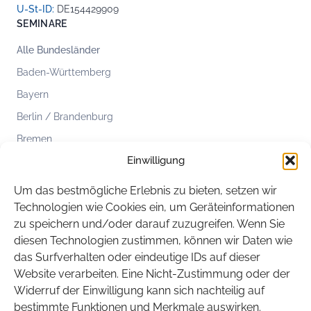
U-St-ID:
DE154429909
SEMINARE
Alle Bundesländer
Baden-Württemberg
Bayern
Berlin / Brandenburg
Bremen
Einwilligung
Hamburg
Hessen
Um das bestmögliche Erlebnis zu bieten, setzen wir
Mecklenburg-Vorpommern
Technologien wie Cookies ein, um Geräteinformationen
zu speichern und/oder darauf zuzugreifen. Wenn Sie
Niedersachsen
diesen Technologien zustimmen, können wir Daten wie
Nordrhein-Westfalen
das Surfverhalten oder eindeutige IDs auf dieser
Rheinland-Pfalz
Website verarbeiten. Eine Nicht-Zustimmung oder der
Widerruf der Einwilligung kann sich nachteilig auf
Saarland
bestimmte Funktionen und Merkmale auswirken.