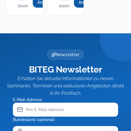
Anmelden
Anmelden
für
für
:
:
lesen
lesen
Seminar)
Fit
Führung
Fit
Führung
als
in
als
in
Führungskraft,
der
Führungskraft,
der
Teil
KITA
Teil
KITA
3:
(Modul
Rechtsichere
4)
3:
(Modul
Führung
–
Rechtsichere
4)
schwieriger
Resilienz
Führung
–
Newsletter
Beschäftigter
für
schwieriger
Resilienz
Leitung
BITEG Newsletter
Beschäftigter
für
und
Team
Leitung
Erhalten Sie aktuelle Informationen zu neuen
und
Seminaren, Terminen und exklusiven Angeboten direkt
Team
in Ihr Postfach.
E-Mail-Adresse
Bundesland (optional)