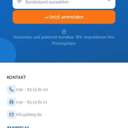
Jetzt anmelden
Kostenlos und jederzeit kündbar. Wir respektieren Ihre
Privatsphäre.
KONTAKT
030 - 83 23 61 00
030 - 83 23 61 01
info@biteg.de