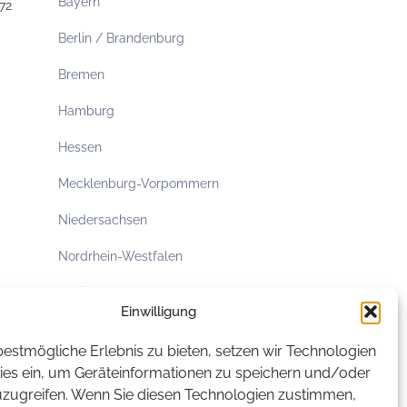
Bayern
72
Berlin / Brandenburg
Bremen
Hamburg
Hessen
Mecklenburg-Vorpommern
Niedersachsen
Nordrhein-Westfalen
Rheinland-Pfalz
Einwilligung
Saarland
estmögliche Erlebnis zu bieten, setzen wir Technologien
Sachsen
ies ein, um Geräteinformationen zu speichern und/oder
uzugreifen. Wenn Sie diesen Technologien zustimmen,
Sachsen-Anhalt