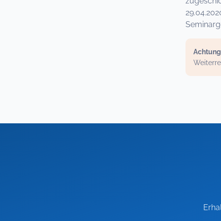
zugeschic
29.04.202
Seminarge
Achtung
Weiterre
Erha