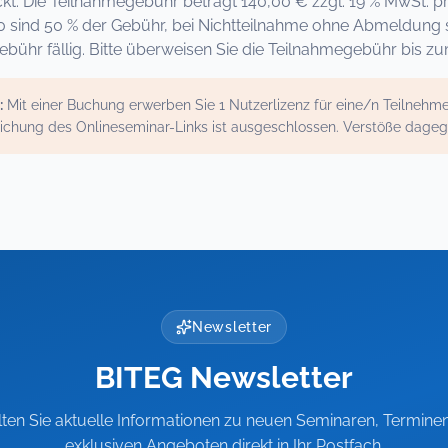
kt. Die Teilnahmegebühr beträgt 140,00 € zzgl. 19 % MwSt. p
0 sind 50 % der Gebühr, bei Nichtteilnahme ohne Abmeldung 
bühr fällig. Bitte überweisen Sie die Teilnahmegebühr bis z
:
Mit einer Buchung erwerben Sie 1 Nutzerlizenz für eine/n Teilneh
ichung des Onlineseminar-Links ist ausgeschlossen. Verstöße dage
Newsletter
BITEG Newsletter
lten Sie aktuelle Informationen zu neuen Seminaren, Termine
exklusiven Angeboten direkt in Ihr Postfach.