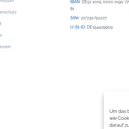
pressum
IBAN:
DE51 1005 0000 0190 77
81
enschutz
StNr:
27/230/50277
B
U-St-ID:
DE154429909
os
essen
Um das b
wie Cook
darauf z