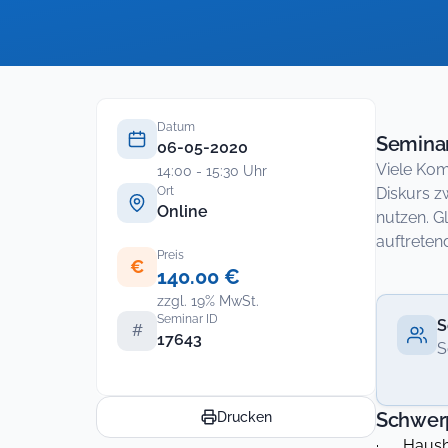
Datum
Seminar
06-05-2020
Viele Kom
14:00 - 15:30 Uhr
Ort
Diskurs z
Online
nutzen. G
auftreten
Preis
€
140.00 €
zzgl. 19% MwSt.
Seminar ID
S
#
17643
S
Schwer
Drucken
· Hausha