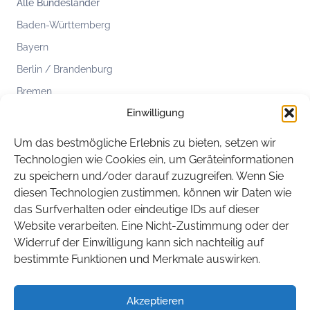
Alle Bundesländer
Baden-Württemberg
Bayern
Berlin / Brandenburg
Bremen
Einwilligung
Hamburg
Hessen
Um das bestmögliche Erlebnis zu bieten, setzen wir
Mecklenburg-Vorpommern
Technologien wie Cookies ein, um Geräteinformationen
zu speichern und/oder darauf zuzugreifen. Wenn Sie
Niedersachsen
diesen Technologien zustimmen, können wir Daten wie
Nordrhein-Westfalen
das Surfverhalten oder eindeutige IDs auf dieser
Rheinland-Pfalz
Website verarbeiten. Eine Nicht-Zustimmung oder der
Widerruf der Einwilligung kann sich nachteilig auf
Saarland
bestimmte Funktionen und Merkmale auswirken.
Sachsen
Sachsen-Anhalt
Akzeptieren