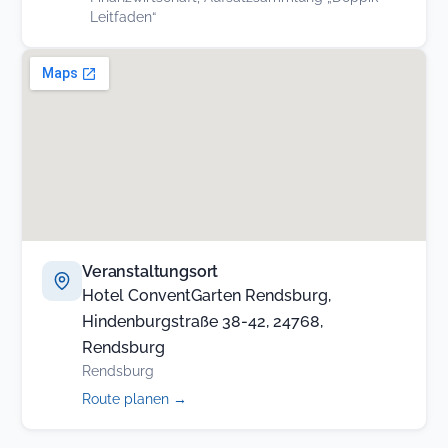
Leitfaden“
Veranstaltungsort
Hotel ConventGarten Rendsburg,
Hindenburgstraße 38-42, 24768,
Rendsburg
Rendsburg
(öffnet
Route planen
→
in
neuem