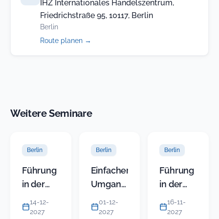
IHZ Internationales Handelszentrum,
Friedrichstraße 95, 10117, Berlin
Berlin
(öffnet
Route planen
→
in
neuem
Tab)
Weitere Seminare
Berlin
Berlin
Berlin
Führung
Einfacher
Führung
in der
Umgang
in der
KITA
mit
KITA
14-12-
01-12-
16-11-
(Modul 5)
schwierigen
(Modul 4)
2027
2027
2027