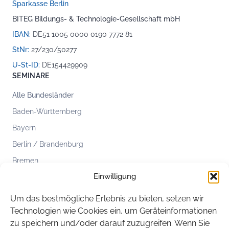
Sparkasse Berlin
BITEG Bildungs- & Technologie-Gesellschaft mbH
IBAN:
DE51 1005 0000 0190 7772 81
StNr:
27/230/50277
U-St-ID:
DE154429909
SEMINARE
Alle Bundesländer
Baden-Württemberg
Bayern
Berlin / Brandenburg
Bremen
Einwilligung
Hamburg
Hessen
Um das bestmögliche Erlebnis zu bieten, setzen wir
Mecklenburg-Vorpommern
Technologien wie Cookies ein, um Geräteinformationen
zu speichern und/oder darauf zuzugreifen. Wenn Sie
Niedersachsen