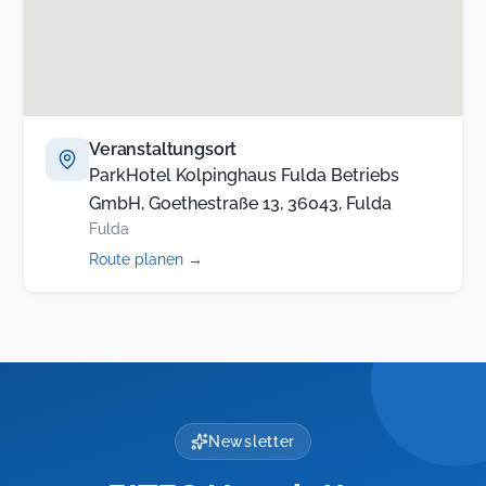
Veranstaltungsort
ParkHotel Kolpinghaus Fulda Betriebs
GmbH, Goethestraße 13, 36043, Fulda
Fulda
(öffnet
Route planen
→
in
neuem
Tab)
Newsletter