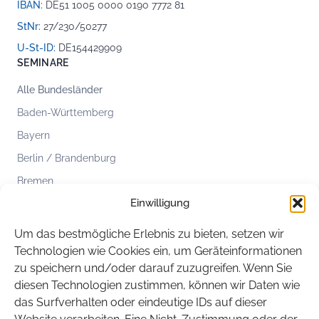
IBAN:
DE51 1005 0000 0190 7772 81
StNr:
27/230/50277
U-St-ID:
DE154429909
SEMINARE
Alle Bundesländer
Baden-Württemberg
Bayern
Berlin / Brandenburg
Bremen
Einwilligung
Hamburg
Hessen
Um das bestmögliche Erlebnis zu bieten, setzen wir
Mecklenburg-Vorpommern
Technologien wie Cookies ein, um Geräteinformationen
zu speichern und/oder darauf zuzugreifen. Wenn Sie
Niedersachsen
diesen Technologien zustimmen, können wir Daten wie
Nordrhein-Westfalen
das Surfverhalten oder eindeutige IDs auf dieser
Rheinland-Pfalz