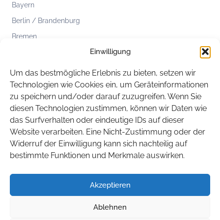
Bayern
Berlin / Brandenburg
Bremen
Einwilligung
Hamburg
Hessen
Um das bestmögliche Erlebnis zu bieten, setzen wir
Mecklenburg-Vorpommern
Technologien wie Cookies ein, um Geräteinformationen
zu speichern und/oder darauf zuzugreifen. Wenn Sie
Niedersachsen
diesen Technologien zustimmen, können wir Daten wie
Nordrhein-Westfalen
das Surfverhalten oder eindeutige IDs auf dieser
Rheinland-Pfalz
Website verarbeiten. Eine Nicht-Zustimmung oder der
Widerruf der Einwilligung kann sich nachteilig auf
Saarland
bestimmte Funktionen und Merkmale auswirken.
Sachsen
Sachsen-Anhalt
Akzeptieren
Schleswig-Holstein
Ablehnen
Thüringen