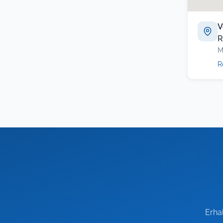
V
R
M
R
Erha