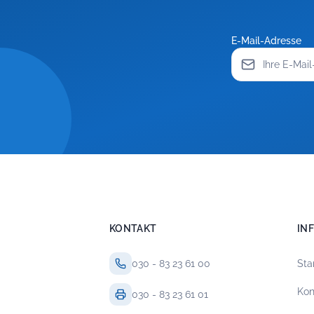
E-Mail-Adresse
KONTAKT
IN
030 - 83 23 61 00
Sta
Kon
030 - 83 23 61 01