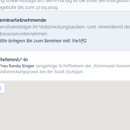
 sowie Absage am Semi-nartag ist die volle Seminargebühr fa
gebühr bis zum 27.09.2019.
eminarteilnehmende
erufseinsteiger im Vollstreckungsaußen- und -innendienst
bwasserunternehmen.
itte bringen Sie zum Seminar mit: VwVfG
Referent/-in
Frau Karola Singer
, langjahrige Schriftleiterin der „Kommunal-Kassen
Vollstreckungspraxis bei der Stadt Stuttgart