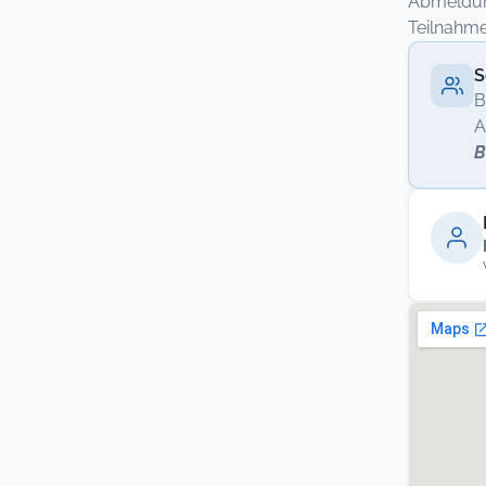
Abmeldung
Teilnahme
S
B
A
B