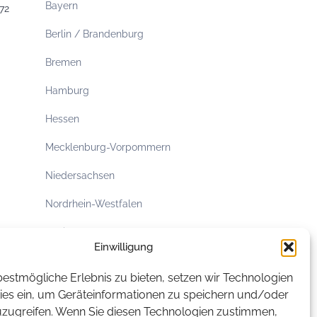
Bayern
72
Berlin / Brandenburg
Bremen
Hamburg
Hessen
Mecklenburg-Vorpommern
Niedersachsen
Nordrhein-Westfalen
Rheinland-Pfalz
Einwilligung
Saarland
estmögliche Erlebnis zu bieten, setzen wir Technologien
Sachsen
ies ein, um Geräteinformationen zu speichern und/oder
uzugreifen. Wenn Sie diesen Technologien zustimmen,