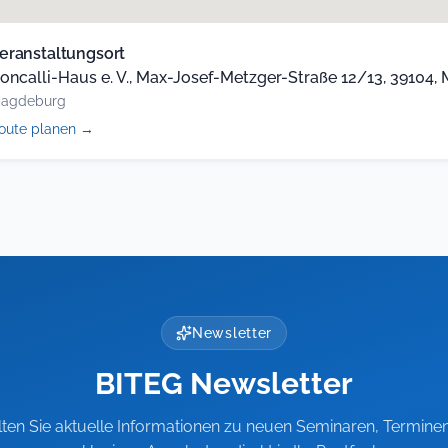
eranstaltungsort
oncalli-Haus e. V., Max-Josef-Metzger-Straße 12/13, 39104
agdeburg
(öffnet
oute planen
→
in
neuem
Tab)
Newsletter
BITEG Newsletter
lten Sie aktuelle Informationen zu neuen Seminaren, Termine