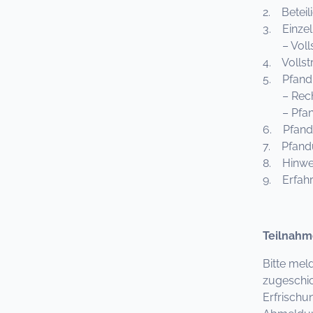
2. Beteil
3. Einze
– Vollstr
4. Vollst
5. Pfan
– Rechts
– Pfandr
6. Pfand
7. Pfand
8. Hinwe
9. Erfahr
Teilnahm
Bitte mel
zugeschic
Erfrischu