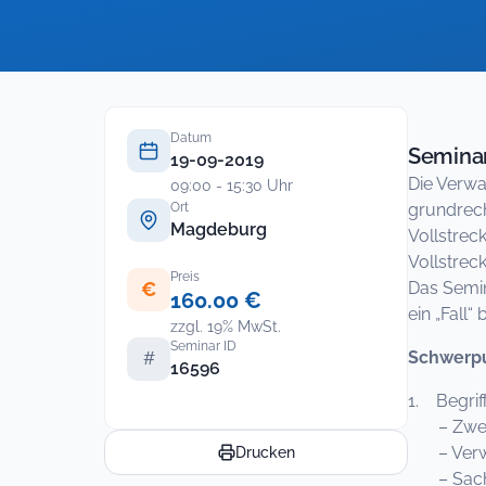
Datum
Seminar
19-09-2019
Die Verwa
09:00 - 15:30 Uhr
Ort
grundrech
Magdeburg
Vollstrec
Vollstrec
Preis
€
Das Semin
160.00 €
ein „Fall
zzgl. 19% MwSt.
Seminar ID
Schwerpu
#
16596
1. Begrif
– Zweist
– Verwal
Drucken
– Sachli