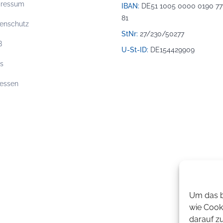
pressum
IBAN:
DE51 1005 0000 0190 77
81
enschutz
StNr:
27/230/50277
B
U-St-ID:
DE154429909
os
essen
Um das b
wie Cook
darauf z