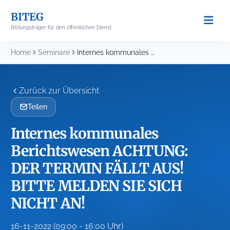
Skip
BITEG
to
Bildungsträger für den öffentlichen Dienst
content
Home
Seminare
Internes kommunales Berichtswesen ACHTUNG: DER TERMIN FÄLLT AUS!...
Zurück zur Übersicht
Teilen
Internes kommunales
Berichtswesen ACHTUNG:
DER TERMIN FÄLLT AUS!
BITTE MELDEN SIE SICH
NICHT AN!
16-11-2022 (09:00 - 16:00 Uhr)