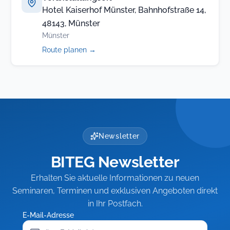
Hotel Kaiserhof Münster, Bahnhofstraße 14,
48143, Münster
Münster
(öffnet
Route planen
→
in
neuem
Tab)
Newsletter
BITEG Newsletter
Erhalten Sie aktuelle Informationen zu neuen
Seminaren, Terminen und exklusiven Angeboten direkt
in Ihr Postfach.
E-Mail-Adresse