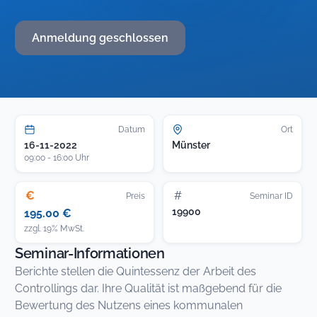
Anmeldung geschlossen
Datum
Ort
16-11-2022
Münster
09:00 - 16:00 Uhr
€
#
Preis
Seminar ID
19900
195.00 €
zzgl. 19% MwSt.
Seminar-Informationen
Berichte stellen die Quintessenz der Arbeit des
Controllings dar. Ihre Qualität ist maßgebend für die
Bewertung des Nutzens eines kommunalen