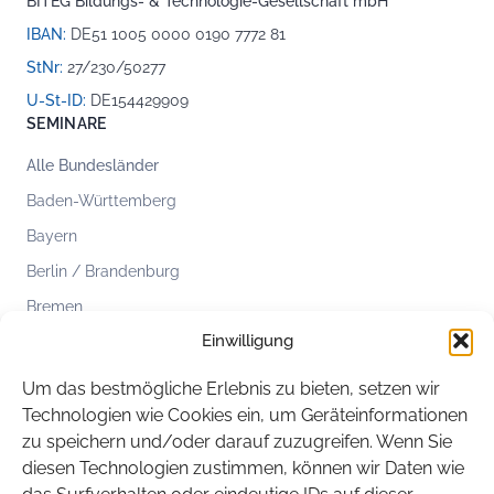
BITEG Bildungs- & Technologie-Gesellschaft mbH
IBAN:
DE51 1005 0000 0190 7772 81
StNr:
27/230/50277
U-St-ID:
DE154429909
SEMINARE
Alle Bundesländer
Baden-Württemberg
Bayern
Berlin / Brandenburg
Bremen
Einwilligung
Hamburg
Hessen
Um das bestmögliche Erlebnis zu bieten, setzen wir
Mecklenburg-Vorpommern
Technologien wie Cookies ein, um Geräteinformationen
zu speichern und/oder darauf zuzugreifen. Wenn Sie
Niedersachsen
diesen Technologien zustimmen, können wir Daten wie
Nordrhein-Westfalen