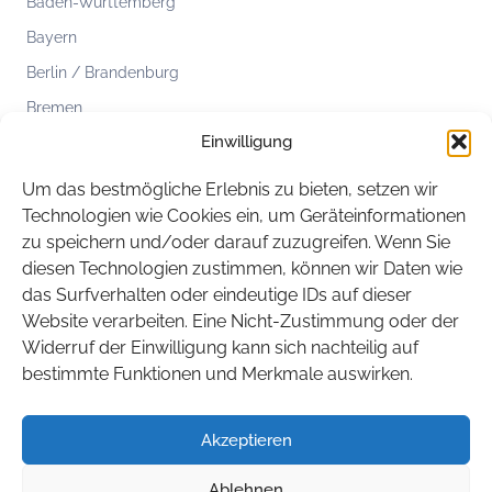
Baden-Württemberg
Bayern
Berlin / Brandenburg
Bremen
Einwilligung
Hamburg
Hessen
Um das bestmögliche Erlebnis zu bieten, setzen wir
Mecklenburg-Vorpommern
Technologien wie Cookies ein, um Geräteinformationen
zu speichern und/oder darauf zuzugreifen. Wenn Sie
Niedersachsen
diesen Technologien zustimmen, können wir Daten wie
Nordrhein-Westfalen
das Surfverhalten oder eindeutige IDs auf dieser
Rheinland-Pfalz
Website verarbeiten. Eine Nicht-Zustimmung oder der
Widerruf der Einwilligung kann sich nachteilig auf
Saarland
bestimmte Funktionen und Merkmale auswirken.
Sachsen
Sachsen-Anhalt
Akzeptieren
Schleswig-Holstein
Ablehnen