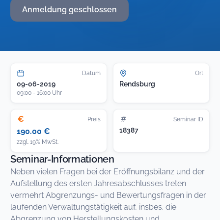
Anmeldung geschlossen
Datum
Ort
09-06-2019
Rendsburg
09:00 - 16:00 Uhr
€
#
Preis
Seminar ID
18387
190.00 €
zzgl. 19% MwSt.
Seminar-Informationen
Neben vielen Fragen bei der Eröffnungsbilanz und der
Aufstellung des ersten Jahresabschlusses treten
vermehrt Abgrenzungs- und Bewertungsfragen in der
laufenden Verwaltungstätigkeit auf, insbes. die
Abgrenzung von Herstellungskosten und