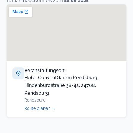
Teilnahmegebühr bis zum
16.06.2021.
Veranstaltungsort
Hotel ConventGarten Rendsburg,
Hindenburgstraße 38-42, 24768,
Rendsburg
Rendsburg
(öffnet
Route planen
→
in
neuem
Tab)