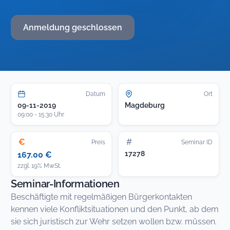
Anmeldung geschlossen
Datum
Ort
09-11-2019
Magdeburg
09:00 - 15:30 Uhr
€
#
Preis
Seminar ID
17278
167.00 €
zzgl. 19% MwSt.
Seminar-Informationen
Beschäftigte mit regelmäßigen Bürgerkontakten
kennen viele Konfliktsituationen und den Punkt, ab dem
sie sich juristisch zur Wehr setzen wollen bzw. müssen.