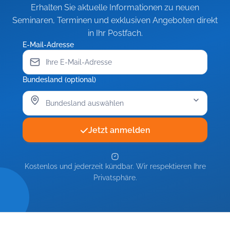
Erhalten Sie aktuelle Informationen zu neuen
Seminaren, Terminen und exklusiven Angeboten direkt
in Ihr Postfach.
E-Mail-Adresse
Bundesland (optional)
Jetzt anmelden
Kostenlos und jederzeit kündbar. Wir respektieren Ihre
Privatsphäre.