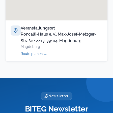
Veranstaltungsort
Roncalli-Haus e. V., Max-Josef-Metzger-
Straße 12/13, 39104, Magdeburg
Magdeburg
(öffnet
Route planen
→
in
neuem
Tab)
Newsletter
BITEG Newsletter