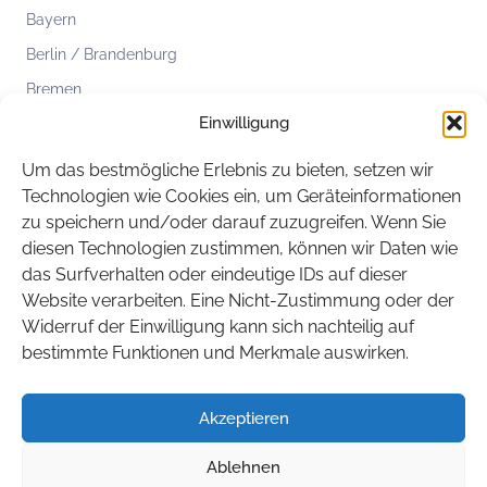
Bayern
Berlin / Brandenburg
Bremen
Einwilligung
Hamburg
Hessen
Um das bestmögliche Erlebnis zu bieten, setzen wir
Mecklenburg-Vorpommern
Technologien wie Cookies ein, um Geräteinformationen
zu speichern und/oder darauf zuzugreifen. Wenn Sie
Niedersachsen
diesen Technologien zustimmen, können wir Daten wie
Nordrhein-Westfalen
das Surfverhalten oder eindeutige IDs auf dieser
Rheinland-Pfalz
Website verarbeiten. Eine Nicht-Zustimmung oder der
Widerruf der Einwilligung kann sich nachteilig auf
Saarland
bestimmte Funktionen und Merkmale auswirken.
Sachsen
Sachsen-Anhalt
Akzeptieren
Schleswig-Holstein
Ablehnen
Thüringen