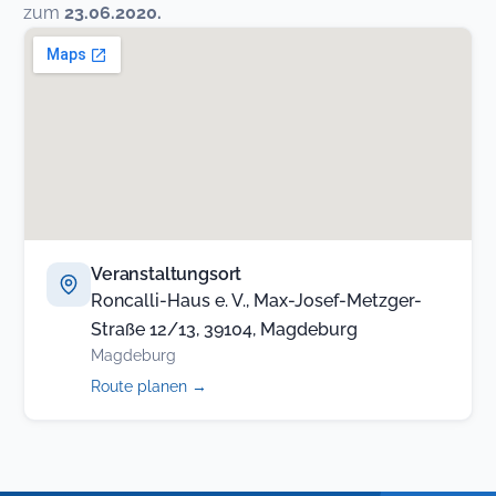
zum
23.06.2020.
Veranstaltungsort
Roncalli-Haus e. V., Max-Josef-Metzger-
Straße 12/13, 39104, Magdeburg
Magdeburg
(öffnet
Route planen
→
in
neuem
Tab)