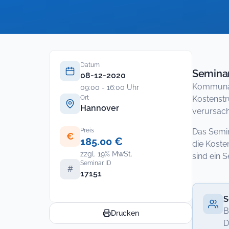
Datum
Seminar
08-12-2020
Kommunale
09:00 - 16:00 Uhr
Ort
Kostenstru
Hannover
verursach
Preis
Das Semin
€
185.00 €
die Koste
zzgl. 19% MwSt.
sind ein 
Seminar ID
#
17151
S
B
Drucken
D