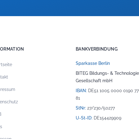
FORMATION
BANKVERBINDUNG
Sparkasse Berlin
rtseite
BITEG Bildungs- & Technologie
takt
Gesellschaft mbH
pressum
IBAN:
DE51 1005 0000 0190 77
81
enschutz
StNr:
27/230/50277
B
U-St-ID:
DE154429909
os