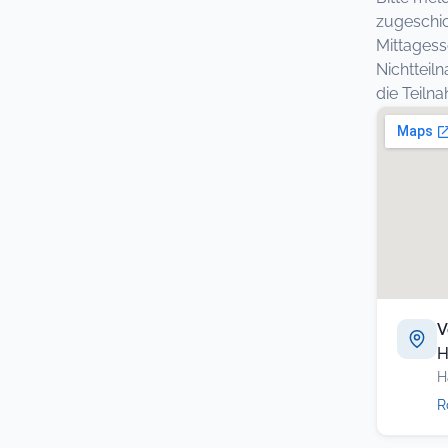
zugeschic
Mittagess
Nichtteil
die Teil
V
H
H
R