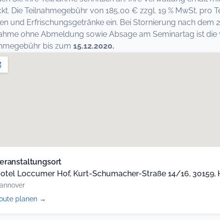
kt. Die Teilnahmegebühr von 185,00 € zzgl. 19 % MwSt. pro Te
en und Erfrischungsgetränke ein. Bei Stornierung nach dem 24
nahme ohne Abmeldung sowie Absage am Seminartag ist die vo
nahmegebühr bis zum
15.12.2020.
eranstaltungsort
otel Loccumer Hof, Kurt-Schumacher-Straße 14/16, 30159,
annover
(öffnet
oute planen
→
in
neuem