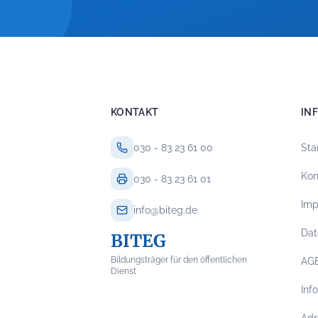
KONTAKT
IN
030 - 83 23 61 00
Sta
Kon
030 - 83 23 61 01
Im
info@biteg.de
Dat
BITEG
Bildungsträger für den öffentlichen
AG
Dienst
Inf