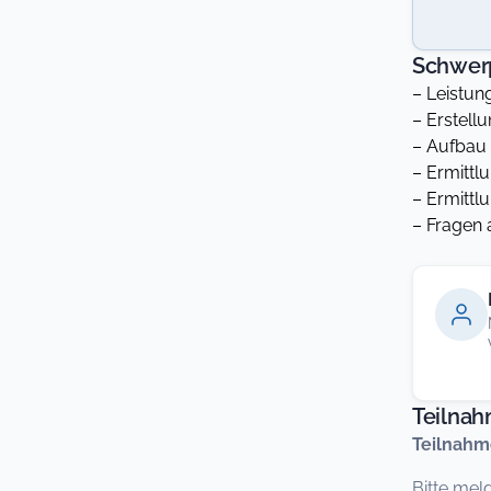
Schwer
– Leistu
– Erstell
– Aufbau
– Ermittl
– Ermittl
– Fragen 
Teilna
Teilnahm
Bitte mel