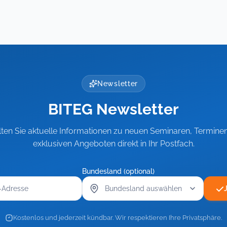
in
t,
der
der
KITA
KITA
(Modul
4)
(Modul
–
4)
Resilienz
–
für
Resilienz
Leitung
Newsletter
für
und
Team
Leitung
BITEG Newsletter
und
Team
lten Sie aktuelle Informationen zu neuen Seminaren, Termine
exklusiven Angeboten direkt in Ihr Postfach.
Bundesland (optional)
Kostenlos und jederzeit kündbar. Wir respektieren Ihre Privatsphäre.