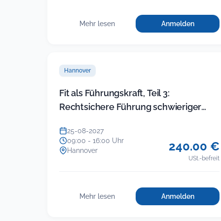
Mehr lesen
Anmelden
für
:
Einfacher
Einfacher
Umgang
Umgang
mit
mit
schwierigen
Hannover
schwierigen
Bürgern
Bürgern
Fit als Führungskraft, Teil 3:
Rechtsichere Führung schwieriger
Beschäftigter
25-08-2027
09:00 - 16:00 Uhr
240.00 €
Hannover
USt.-befreit
Mehr lesen
Anmelden
für
:
Fit
Fit
als