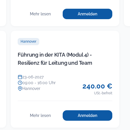
Mehr lesen
Anmelden
für
:
Gespräche
Gespräche
mit
mit
Politikern
Politikern
erfolgreich
Hannover
erfolgreich
führen:
Endlos
führen:
Führung in der KITA (Modul 4) -
streiten
Endlos
Resilienz für Leitung und Team
oder
streiten
Ergebnisse
oder
einfahren
23-06-2027
Ergebnisse
09:00 - 16:00 Uhr
240.00 €
einfahren
Hannover
USt.-befreit
Mehr lesen
Anmelden
für
:
Führung
Führung
in