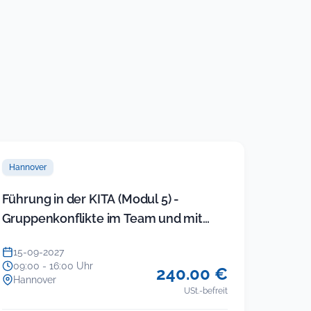
Hannover
Führung in der KITA (Modul 5) -
Gruppenkonflikte im Team und mit
Eltern souverän lösen (neues Sem…
15-09-2027
09:00 - 16:00 Uhr
240.00 €
Hannover
USt.-befreit