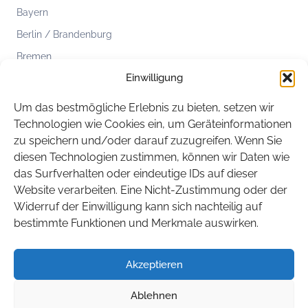
Bayern
Berlin / Brandenburg
Bremen
Einwilligung
Hamburg
Hessen
Um das bestmögliche Erlebnis zu bieten, setzen wir
Mecklenburg-Vorpommern
Technologien wie Cookies ein, um Geräteinformationen
zu speichern und/oder darauf zuzugreifen. Wenn Sie
Niedersachsen
diesen Technologien zustimmen, können wir Daten wie
Nordrhein-Westfalen
das Surfverhalten oder eindeutige IDs auf dieser
Rheinland-Pfalz
Website verarbeiten. Eine Nicht-Zustimmung oder der
Widerruf der Einwilligung kann sich nachteilig auf
Saarland
bestimmte Funktionen und Merkmale auswirken.
Sachsen
Sachsen-Anhalt
Akzeptieren
Schleswig-Holstein
Ablehnen
Thüringen