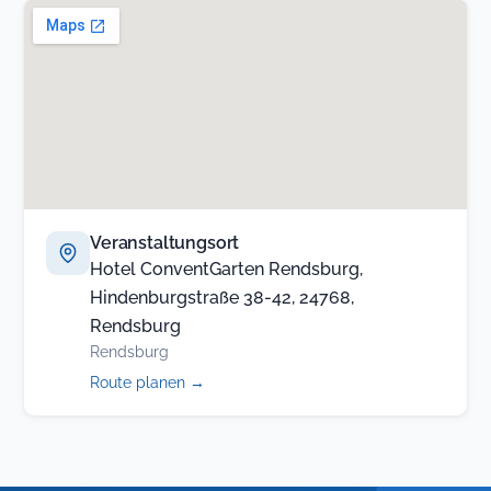
Veranstaltungsort
Hotel ConventGarten Rendsburg,
Hindenburgstraße 38-42, 24768,
Rendsburg
Rendsburg
(öffnet
Route planen
→
in
neuem
Tab)