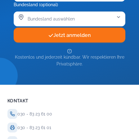
Bundesland (optional)
Jetzt anmelden
Kostenlos und jederzeit kündbar. Wir respektieren Ihre
Privatsphäre.
KONTAKT
030 - 83 23 61 00
030 - 83 23 61 01