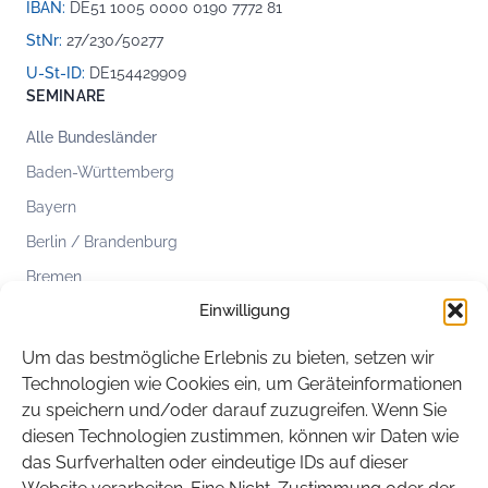
IBAN:
DE51 1005 0000 0190 7772 81
StNr:
27/230/50277
U-St-ID:
DE154429909
SEMINARE
Alle Bundesländer
Baden-Württemberg
Bayern
Berlin / Brandenburg
Bremen
Einwilligung
Hamburg
Hessen
Um das bestmögliche Erlebnis zu bieten, setzen wir
Mecklenburg-Vorpommern
Technologien wie Cookies ein, um Geräteinformationen
zu speichern und/oder darauf zuzugreifen. Wenn Sie
Niedersachsen
diesen Technologien zustimmen, können wir Daten wie
Nordrhein-Westfalen
das Surfverhalten oder eindeutige IDs auf dieser
Rheinland-Pfalz