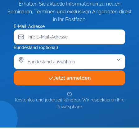
Erhalten Sie aktuelle Informationen zu neuen
Seminaren, Terminen und exklusiven Angeboten direkt
in Ihr Postfach.
E-Mail-Adresse
Bundesland (optional)
Jetzt anmelden
Kostenlos und jederzeit kündbar. Wir respektieren Ihre
Privatsphäre.